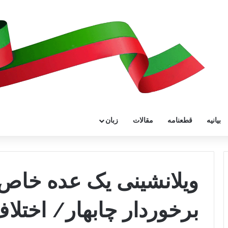
بیانیه
قطعنامه
مقالات
زبان
ویلانشینی یک عده خاص
برخوردار چابهار/ اختل