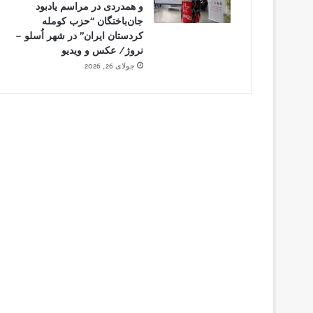
و همدردی در مراسم یادبود
جان‌باختگان “حزب کومله
کردستان ایران” در شهر اُسلو –
نروژ/ عکس و ویدیو
جولای 26, 2026