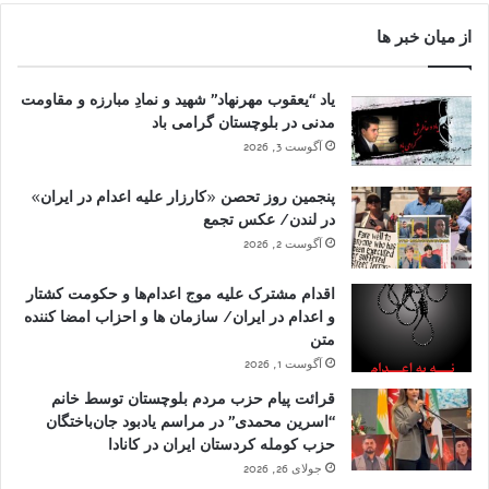
از میان خبر ها
یاد “یعقوب مهرنهاد” شهید و نمادِ مبارزه و مقاومت
مدنی در بلوچستان گرامی باد
آگوست 3, 2026
پنجمین روز تحصن «کارزار علیه اعدام در ایران»
در لندن/ عکس تجمع
آگوست 2, 2026
اقدام مشترک علیه موج اعدام‌ها و حکومت کشتار
و اعدام در ایران/ سازمان ها و احزاب امضا کننده
متن
آگوست 1, 2026
قرائت پیام حزب مردم بلوچستان توسط خانم
“اسرین محمدی” در مراسم یادبود جان‌باختگان
حزب کومله کردستان ایران در کانادا
جولای 26, 2026