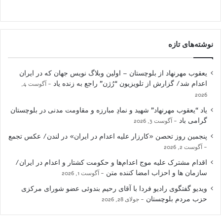
نوشته‌های تازه
یعقوب مهرنهاد از بلوچستان – اولین وبلاگ نویس جهان که در ایران
اعدام شد/ گزارش از تلویزیون “رُژن” راجع به زنده یاد
آگوست 4,
2026
یاد “یعقوب مهرنهاد” شهید و نمادِ مبارزه و مقاومت مدنی در بلوچستان
گرامی باد
آگوست 3, 2026
پنجمین روز تحصن «کارزار علیه اعدام در ایران» در لندن/ عکس تجمع
آگوست 2, 2026
اقدام مشترک علیه موج اعدام‌ها و حکومت کشتار و اعدام در ایران/
سازمان ها و احزاب امضا کننده متن
آگوست 1, 2026
ویدیو گفتگوی رادیو فردا با آقای رحیم بندوئی عضو شورای مرکزی
حزب مردم بلوچستان
جولای 28, 2026