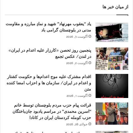
از میان خبر ها
یاد “یعقوب مهرنهاد” شهید و نمادِ مبارزه و مقاومت
مدنی در بلوچستان گرامی باد
آگوست 3, 2026
پنجمین روز تحصن «کارزار علیه اعدام در ایران»
در لندن/ عکس تجمع
آگوست 2, 2026
اقدام مشترک علیه موج اعدام‌ها و حکومت کشتار
و اعدام در ایران/ سازمان ها و احزاب امضا کننده
متن
آگوست 1, 2026
قرائت پیام حزب مردم بلوچستان توسط خانم
“اسرین محمدی” در مراسم یادبود جان‌باختگان
حزب کومله کردستان ایران در کانادا
جولای 26, 2026