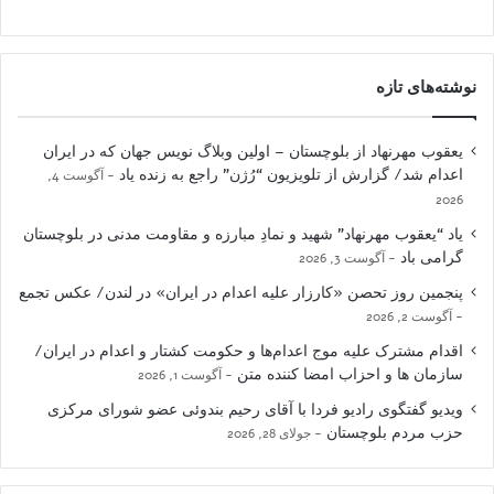
نوشته‌های تازه
یعقوب مهرنهاد از بلوچستان – اولین وبلاگ نویس جهان که در ایران
اعدام شد/ گزارش از تلویزیون “رُژن” راجع به زنده یاد
آگوست 4,
2026
یاد “یعقوب مهرنهاد” شهید و نمادِ مبارزه و مقاومت مدنی در بلوچستان
گرامی باد
آگوست 3, 2026
پنجمین روز تحصن «کارزار علیه اعدام در ایران» در لندن/ عکس تجمع
آگوست 2, 2026
اقدام مشترک علیه موج اعدام‌ها و حکومت کشتار و اعدام در ایران/
سازمان ها و احزاب امضا کننده متن
آگوست 1, 2026
ویدیو گفتگوی رادیو فردا با آقای رحیم بندوئی عضو شورای مرکزی
حزب مردم بلوچستان
جولای 28, 2026