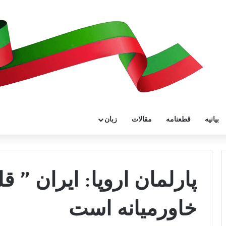
بیانیه
قطعنامه
مقالات
زبان
پارلمان اروپا: ايران ” 
خاورميانه است