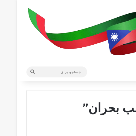
جستجو
برای
قلب بحران”