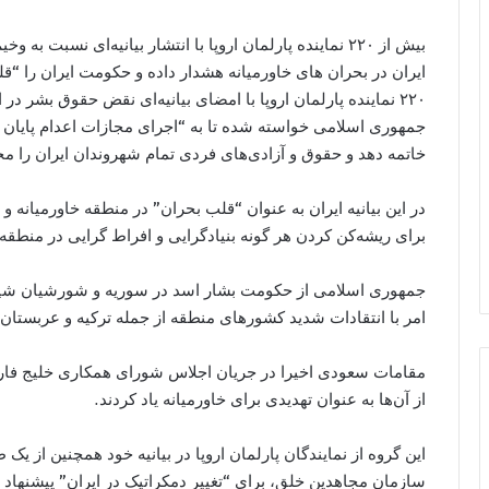
بیش از ٢٢٠ نماینده پارلمان اروپا با انتشار بیانیه‌ای ن
ايران در بحران هاى خاورمیانه هشدار داده و حكومت ايران را “ق
۲۲۰ نماینده پارلمان اروپا با امضای بیانیه‌ای نقض حقوق بشر در 
جمهوری اسلامی خواسته شده تا به “اجرای مجازات اعدام پایان ده
خاتمه دهد و حقوق و آزادی‌های فردی تمام شهروندان ایران را م
در این بیانیه ایران به عنوان “قلب بحران” در منطقه خاورمیانه
برای ریشه‌کن کردن هر گونه بنیادگرایی و افراط گرایی در منطقه با
جمهوری اسلامی از حکومت بشار اسد در سوریه و شورشیان شیعه
امر با انتقادات شدید کشورهای منطقه از جمله ترکیه و عربست
مقامات سعودی اخیرا در جریان اجلاس شورای همکاری خلیج فارس
از آن‌ها به عنوان تهدیدی برای خاورمیانه یاد کردند.
این گروه از نمایندگان پارلمان اروپا در بیانیه خود همچنین از 
سازمان مجاهدین خلق، برای “تغییر دمکراتیک در ایران” پیشنهاد ش