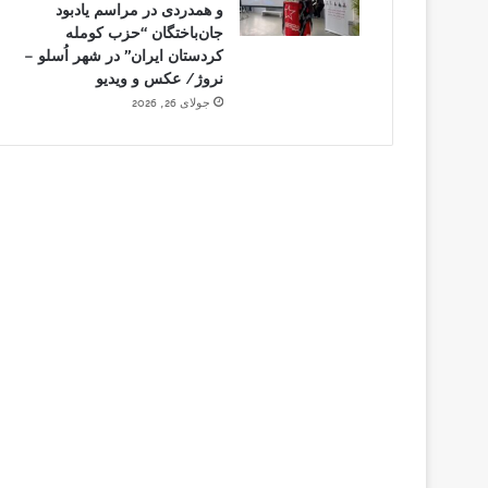
و همدردی در مراسم یادبود
جان‌باختگان “حزب کومله
کردستان ایران” در شهر اُسلو –
نروژ/ عکس و ویدیو
جولای 26, 2026