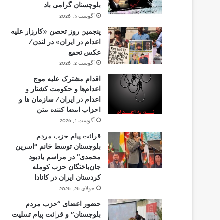
بلوچستان گرامی باد
آگوست 3, 2026
پنجمین روز تحصن «کارزار علیه
اعدام در ایران» در لندن/
عکس تجمع
آگوست 2, 2026
اقدام مشترک علیه موج
اعدام‌ها و حکومت کشتار و
اعدام در ایران/ سازمان ها و
احزاب امضا کننده متن
آگوست 1, 2026
قرائت پیام حزب مردم
بلوچستان توسط خانم “اسرین
محمدی” در مراسم یادبود
جان‌باختگان حزب کومله
کردستان ایران در کانادا
جولای 26, 2026
حضور اعضای “حزب مردم
بلوچستان” و قرائت پیام تسلیت