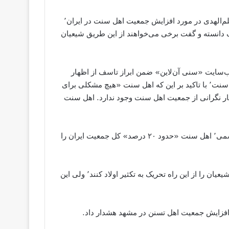
به دنبال هشدار برخی از روحانیون شیعه ایران از جمله آیت‌الله علم‌الهدی در مورد افزایش جمعیت اهل سنت در ایران٬
ف دانسته و گفت برخی می‌خواهند از این طریق شیعیان
ه اهل سنت زاهدان٬ در گفت‌و‌گو با وب‌سایت «سنی آن‌لاین» ضمن ابراز تاسف از اظهار
نظر برخی از مقام‌های مذهبی شیعه درباره افزایش جمعیت اهل سنت٬ با تاکید بر این که اهل سنت «هیچ مشکلی برای
یچ دلیلی برای اظهار نگرانی از جمعیت اهل سنت وجود ندارد. اهل سنت
وی تاکید کرد که بر اساس آمار وزارت کشور و اظهارات منابع رسمی٬ اهل سنت «حدود ۲۰ درصد» کل جمعیت ایران را
آقای عبدالحمید در ادامه افزود: «متاسفانه برخی می‌خواهند که شیعیان را از این راه تحریک به تکثیر اولاد کنند٬ ولی این