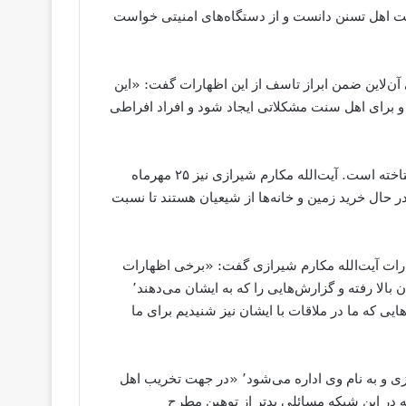
یت اهل تسنن دانست و از دستگاه‌های امنیتی خواست
‌سایت سنی‌ آن‌لاین ضمن ابراز تاسف از این اظهارات گفت: «این
ه و برای اهل سنت مشکلاتی ایجاد شود و افراد افراطی
اما فقط آیت‌الله علم‌الهدی به اهل سنت در ایران و جمعیت آنها نتاخته است. آیت‌الله مکارم شیرازی نیز ۲۵ مهرماه
در حال خرید زمین و خانه‌ها از شیعیان هستند تا نسبت
هارات آیت‌الله مکارم شیرازی گفت: «برخی اظهارات
ایشان در شرایط کنونی برای ما نگران‌کننده است٬ زیرا سن ایشان بالا رفته و گزارش‌هایی را که به ایشان می‌دهند٬
ایی که ما در ملاقات با ایشان نیز شنیدیم برای ما
وی تاکید کرد که «شبکه ولایت» که زیر نظر آیت‌الله مکارم شیرازی و به نام وی اداره می‌شود٬ «در جهت تخریب اهل
در این شبکه مسائلی بدتر از توهین مطرح