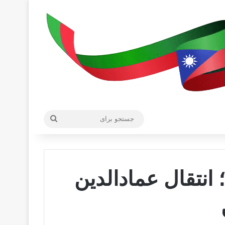
جستجو
برای
انتقال عمادالدین