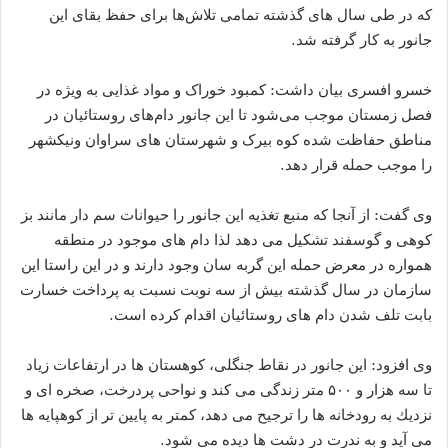
که در طی سال های گذشته تمامی تلاش‌ها برای حفظ بقای این
جانور به کار گرفته شد.
خسرو افسری بیان داشت: کمبود خوراک و مواد غذایی به ویژه در
فصل زمستان موجب می‌شود تا این جانور دام‌های روستائیان در
مناطق حفاظت شده کوه بیرک و شهرستان های سراوان ونیکشهر
را موجب حمله قرار دهد.
وی گفت: از آنجا که منبع تغذیه این جانور را حیوانات سم دار مانند بز
کوهی و گوسفند تشکیل می دهد لذا دام های موجود در منطقه
همواره در معرض حمله این گربه سان وجود دارند و در این راستا این
سازمان در سال گذشته بیش از سه نوبت نسبت به پرداخت خسارت
بابت تلف شدن دام های روستائیان اقدام کرده است.
وی افزود: این جانور در نقاط جنگلی، كوهستان ها در ارتفاعات زیاد
تا سه هزار و ۵۰۰ متر زندگی می كند و نواحی پردرخت، صخره ای و
نزدیك به رودخانه ها را ترجیح می دهد، كمتر به پایین تر از كوهپایه ها
می آید و به ندرت در دشت ها دیده می شود.