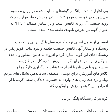
وی اظهار داشت: پلنگ از گونه‌های حمایت شده در ایران محسوب
می‌شود و در فهرست قرمز ” IUCN”در معرض خطر قرار دارد که
روند جمعیتی آن رو به کاهش است و بر اساس ضمائم ‘”ITIS” به
عنوان گونه در معرض نابودی طبقه بندی شده است.
افسری از عامل اصلي تهديد كننده نسل پلنگ ایرانی را تخريب
زيستگاه و شكار آنها، كاهش جمعيت طعمه و نبود ثبات اكولوژيكي در
زيستگاه‌هاي اين گونه اشاره كرد و افزود: به همین منظور و با هدف
جلوگیری از انقراض این گونه با ارزش اداره کل محیط زیست
سیستان و بلوچستان با انجام تحقيقات و برگزاري كارگاه‌ها و
كلاس‌هاي آموزشي براي بوميان منطقه، ساماندهي تشکل های مردم
نهاد و پرداخت زيان هاي وارده به خسارت ديدگان سعی کرده تا از
انقراض اين گونه با ارزش جلوگيري کند.
کوه بیرک زیستگاه پلنگ ایرانی
منطقه حفاظت شده کوه بیرک در سیستان و بلوچستان با مساحت