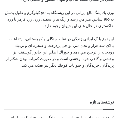
وزن يك پلنگ بالغ ایرانی در این زیستگاه به 90 كيلوگرم و طول بدنش
به 180 سانتي متر مي رسد و رنگ‌ هاي سفيد، زرد، زرد قرمز يا زرد
خاكستري در خال هاي اين حيوان وجود دارد.
اين نوع پلنگ ايراني زندگي در نقاط جنگلي و كوهستاني، ارتفاعات
بالاي سه هزار و 500 متر، نواحي پردرخت و صخره اي و نزديك
رودخانه را ترجيح مي دهد و خوراك اصلي اين جانور گوسفند، بز
وحشي و گاهي خوك وحشي است و در صورت كمياب بودن شكار از
پرندگان، چرندگان و حيوانات كوچك ديگر نيز تغذيه مي كند.
نوشته‌های تازه
یعقوب مهرنهاد از بلوچستان – اولین وبلاگ نویس جهان که در ایران