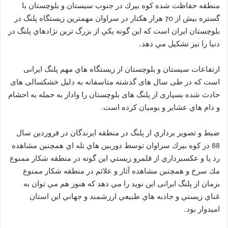
منطقه حفاظت شده كوه بيرك در جنوب سیستان و بلوچستان با
گستره بيش از 70 هزار هكتار در سراوان مهمترين زيستگاه پلنگ در
بلوچستان ايران است كه اين گونه يكي از بزرگ ترين نژادهاي پلنگ در
دنيا را نيز تشكيل مي دهد.
ارتفاعات سيستان و بلوچستان از زيستگاه هاي مهم پلنگ ایرانی
است که در طی سال های گدشته متاسفانه به دلیل خشکسالی های
حادث شده بسیاری از پلنگ های بلوچستان را وادار به حمله به احشام
و دام هاي عشاير و بوميان کرده است.
ضبط و تصوير برداري از پلنگ در منطقه ايرندگان در فروردین سال
88 در كوه بيرك سراوان توسط دوربين هاي تله اي همچنين مشاهده
رد پا و عكسبرداري از قلمرو زيستي اين گونه در منطقه شكار ممنوع
مك سرخ و همچنین مشاهده آثار و علائم در منطقه شكار ممنوع
بزمان از پلنگ ایرانی اين نويد را مي دهد كه هنوز هم مي توان به
غناي زيستي و جاذبه هاي طبيعي ارزشمند و جهاني اين استان
اميدوار بود.