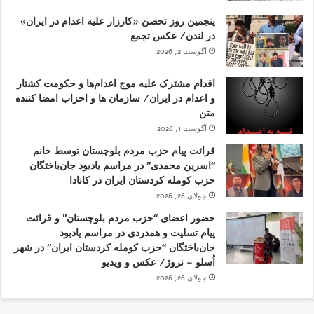
پنجمین روز تحصن «کارزار علیه اعدام در ایران»
در لندن/ عکس تجمع
آگوست 2, 2026
اقدام مشترک علیه موج اعدام‌ها و حکومت کشتار
و اعدام در ایران/ سازمان ها و احزاب امضا کننده
متن
آگوست 1, 2026
قرائت پیام حزب مردم بلوچستان توسط خانم
“اسرین محمدی” در مراسم یادبود جان‌باختگان
حزب کومله کردستان ایران در کانادا
جولای 26, 2026
حضور اعضای “حزب مردم بلوچستان” و قرائت
پیام تسلیت و همدردی در مراسم یادبود
جان‌باختگان “حزب کومله کردستان ایران” در شهر
اُسلو – نروژ/ عکس و ویدیو
جولای 26, 2026