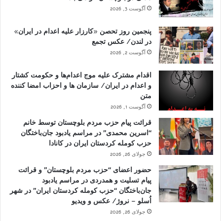
آگوست 3, 2026
پنجمین روز تحصن «کارزار علیه اعدام در ایران»
در لندن/ عکس تجمع
آگوست 2, 2026
اقدام مشترک علیه موج اعدام‌ها و حکومت کشتار
و اعدام در ایران/ سازمان ها و احزاب امضا کننده
متن
آگوست 1, 2026
قرائت پیام حزب مردم بلوچستان توسط خانم
“اسرین محمدی” در مراسم یادبود جان‌باختگان
حزب کومله کردستان ایران در کانادا
جولای 26, 2026
حضور اعضای “حزب مردم بلوچستان” و قرائت
پیام تسلیت و همدردی در مراسم یادبود
جان‌باختگان “حزب کومله کردستان ایران” در شهر
اُسلو – نروژ/ عکس و ویدیو
جولای 26, 2026