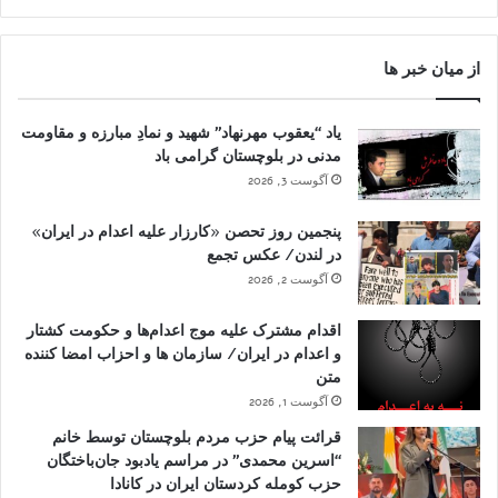
از میان خبر ها
یاد “یعقوب مهرنهاد” شهید و نمادِ مبارزه و مقاومت
مدنی در بلوچستان گرامی باد
آگوست 3, 2026
پنجمین روز تحصن «کارزار علیه اعدام در ایران»
در لندن/ عکس تجمع
آگوست 2, 2026
اقدام مشترک علیه موج اعدام‌ها و حکومت کشتار
و اعدام در ایران/ سازمان ها و احزاب امضا کننده
متن
آگوست 1, 2026
قرائت پیام حزب مردم بلوچستان توسط خانم
“اسرین محمدی” در مراسم یادبود جان‌باختگان
حزب کومله کردستان ایران در کانادا