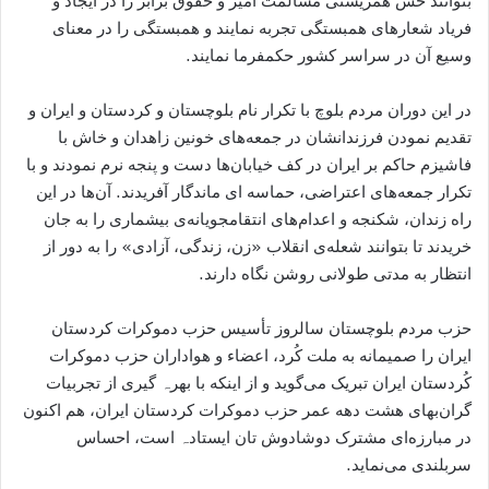
بتوانند حس همزیستی مسالمت آمیز و حقوق برابر را در ایجاد و
فریاد شعارھای همبستگی تجربه نمایند و ھمبستگی را در معنای
وسیع آن در سراسر کشور حکمفرما نمایند.
در این دوران مردم بلوچ با تکرار نام بلوچستان و کردستان و ایران و
تقدیم نمودن فرزندانشان در جمعه‌های خونین زاهدان و خاش با
فاشیزم حاکم بر ایران در کف خیابان‌ها دست و پنجه نرم نمودند و با
تکرار جمعه‌های اعتراضی، حماسه ای ماندگار آفریدند. آن‌ها در این
راه زندان، شکنجه و اعدام‌های انتقامجویانه‌ی بیشماری را به جان
خریدند تا بتوانند شعله‌ی انقلاب «زن، زندگی، آزادی» را به دور از
انتظار به مدتی طولانی روشن نگاه دارند.
حزب مردم بلوچستان سالروز تأسیس حزب دموکرات کردستان
ایران را صمیمانه به ملت کُرد، اعضاء و هواداران حزب دموکرات
کُردستان ایران تبریک می‌گوید و از اینکه با بھرہ گیری از تجربیات
گران‌بهای ھشت دهه عمر حزب دموکرات کردستان ایران، ھم اکنون
در مبارزه‌ای مشترک دوشادوش تان ایستادہ است، احساس
سربلندی می‌نماید.