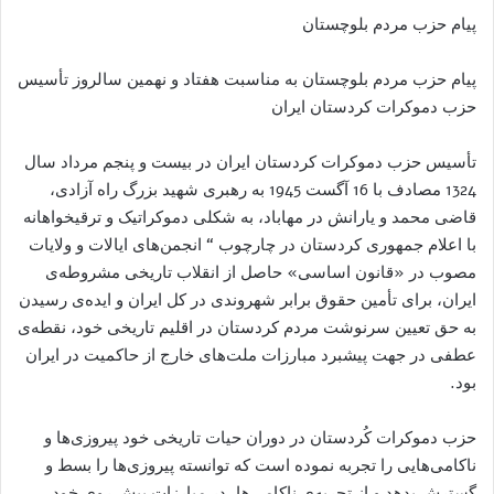
پيام حزب مردم بلوچستان
پیام حزب مردم بلوچستان به مناسبت هفتاد و نھمین سالروز تأسیس
حزب دموکرات کردستان ایران
تأسیس حزب دموکرات کردستان ایران در بیست و پنجم مرداد سال
1324 مصادف با 16 آگست 1945 به رهبری شهید بزرگ راه آزادی،
قاضی محمد و یارانش در مهاباد، به شکلی دموکراتیک و ترقیخواهانه
با اعلام جمھوری کردستان در چارچوب “ انجمن‌ھای ایالات و ولایات
مصوب در «قانون اساسی» حاصل از انقلاب تاریخی مشروطه‌ی
ایران، برای تأمین حقوق برابر شهروندی در کل ایران و ایده‌ی رسیدن
به حق تعیین سرنوشت مردم کردستان در اقلیم تاریخی خود، نقطه‌ی
عطفی در جهت پیشبرد مبارزات ملت‌های خارج از حاکمیت در ایران
بود.
حزب دموکرات کُردستان در دوران حیات تاریخی خود پیروزی‌ها و
ناکامی‌هایی را تجربه نموده است که توانسته پیروزی‌ها را بسط و
گسترش بدهد و از تجربه‌ی ناکامی‌‌ھا، در مبارزات پیش روی خود