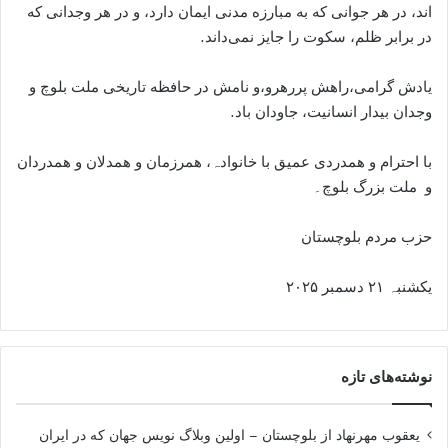
اند، در هر جوانی که به مبارزه مدنی ایمان دارد، و در هر وجدانی که
در برابر ظلم، سکوت را جایز نمی‌داند.
یادش گرامی،راهش پررهرو،و نامش در حافظه تاریخی ملت بلوچ و
وجدان بیدار انسانیت، جاودان باد.
با احترام و همدردی عمیق با خانوادہ، ھمرزمان و ھمدلان و ھمدردان
و ملت بزرگ بلوچ۔
حزب مردم بلوچستان
یکشنبہ ۲۱ دسمبر ۲۰۲۵
نوشته‌های تازه
یعقوب مهرنهاد از بلوچستان – اولین وبلاگ نویس جهان که در ایران