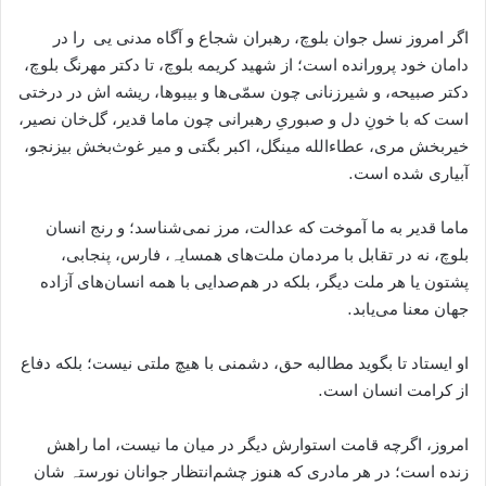
اگر امروز نسل جوان بلوچ، رهبران شجاع و آگاه مدنی یی را در
دامان خود پرورانده است؛ از شهید کریمه بلوچ، تا دکتر مهرنگ بلوچ،
دکتر صبیحه، و شیرزنانی چون سمّی‌ها و بیبوها، ریشه اش در درختی
است که با خونِ دل و صبوریِ رهبرانی چون ماما قدیر، گل‌خان نصیر،
خیربخش مری، عطاءالله مینگل، اکبر بگتی و میر غوث‌بخش بیزنجو،
آبیاری شده است.
ماما قدیر به ما آموخت که عدالت، مرز نمی‌شناسد؛ و رنج انسان
بلوچ، نه در تقابل با مردمان ملت‌های ھمسایہ، فارس، پنجابی،
پشتون یا هر ملت دیگر، بلکه در هم‌صدایی با همه انسان‌های آزاده
جهان معنا می‌یابد.
او ایستاد تا بگوید مطالبه حق، دشمنی با هیچ ملتی نیست؛ بلکه دفاع
از کرامت انسان است.
امروز، اگرچه قامت استوارش دیگر در میان ما نیست، اما راهش
زنده است؛ در هر مادری که هنوز چشم‌انتظار جوانان نورستہ شان