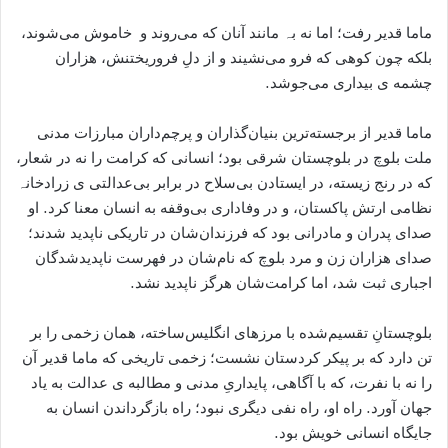
ماما قدیر رفت؛ اما نه بہ مانند آنان که می‌روند و خاموش می‌شوند،
بلکه چون کوهی که فرو می‌نشیند و از دلِ فروریختنش، هزاران
چشمه ی بیداری می‌جوشد.
ماما قدیر از برجسته‌ترین بنیان‌گذاران و پرچم‌داران مبارزات مدنی
ملت بلوچ در بلوچستان شرقی بود؛ انسانی که کرامت را نه در شعار،
که در رنج زیسته، در ایستادن بی‌سلاح در برابر بی‌عدالتی ی زرادخانہ
نظامی ارتش پاکستان، و در وفاداری بی‌وقفه به انسان معنا کرد. او
صدای پدران و مادرانی بود که فرزندان‌شان در تاریکی ناپدید شدند؛
صدای هزاران زن و مرد بلوچ که نام‌شان در فهرست ناپدیدشدگان
اجباری ثبت شد، اما کرامت‌شان هرگز ناپدید نشد.
بلوچستانِ تقسیم‌شده با مرزهای انگلیس‌ساخته، همان زخمی را بر
تن دارد که بر پیکر کردستان نشست؛ زخمی تاریخی که ماما قدیر آن
را نه با نفرت، که با آگاهی، پایداریِ مدنی و مطالبه ی عدالت به یاد
جهان آورد. راه او، راه نفی دیگری نبود؛ راه بازگرداندن انسان به
جایگاه انسانی خویش بود.