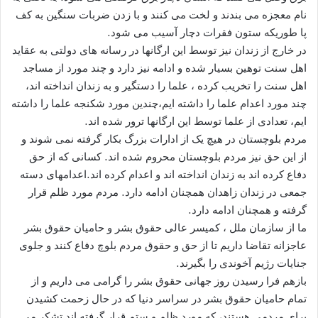
نام معجزه می بندند و لخت می کنند و با زدن ضربات سنگین به کف
پا طوریکه ستون فقرات دچار آسیب می شود.
در خارج از زندان نیز توسط این ارگانها در رسانه های دولتی به عقاید
اهل سنت توهین بسیار شده و ادامه نیز دارد و چند مورد از مساجد
اهل سنت را تخریب کرده ، علما را دستگیر و به زندان انداخته اند،
چند مورد اعدام علما را داشته ایم،چندین مورد شکنجه علما را داشته
ایم، تعدادی از علما توسط این ارگانها ترور شده اند.
مردم بلوچستان در هیچ یک از ادارات بزرگ بکار گرفته نمی شوند و
از این حق نیز مردم بلوچستان محروم شده اند. کسانی که از حق
دفاع کرده اند به زندان انداخته اند و اعدام کرده اند.اعدامهای دسته
جمعی در زندان زاهدان همچنان ادامه دارد. مردم مورد ظلم قرار
گرفته و همچنان ادامه دارد.
ما از سازمان ملل ، کمیسر عالی حقوق بشر و حامیان حقوق بشر
عاجزانه تقاضا داریم تا از حق و حقوق مردم بلوچ دفاع کنند و جلوی
جنایات رژیم آخوندی را بگیرند.
بازهم فرا رسیدن روز جهانی حقوق بشر را گرامی می داریم و از
تمام حامیان حقوق بشر در سراسر دنیا که در حال زحمت کشیدن
برای مردمی هستند، که مورد ظلم و ستم قرار گرفته اند تشکر می