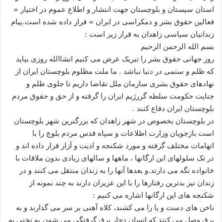
استان سیستان و بلوچستان جهت انتشار و اطلاع عموم در اختیار «
فعالین حقوق بشر و دمکراسی در ایران » قرار داده شده است.پیام
زندانیان سیاسی زاهدان به قرار زیر است :
بسم الله الرحمن الرحیم
روز جهانی حقوق بشر را تبریک عرض می کنیم انشاالله روزی بیاید
که ظلم و ستمی در دنیا نباشد . ما ملت مظلوم بلوچستان ایران از
نهادهای حقوق بشری سازمان ملل تقاضا داریم تا جلوی ظلم و
جنایت حکومت سلطه گررژیم ایران را گرفته و از حق و حقوق مردم
بلوچستان ایران دفاع کنند .
در بلوچستان بخصوص در شهر زاهدان که بزرگترین شهر بلوچستان
است بازجویان وزارت اطلاعات و سپاه قدس مردم بلوچ را با
اتهامات مختلف گرفته و مورد شکنجه و اذیت و آزار قرار داده اند و
در تک سلولهای این ارگانها ، ماهها و سالهای زیادی بدون ملاقات با
خانواده نگه می دارند.و بعدها آنها را به زندان منتقل می کنند و در
زندان نیز بدترین رفتارها را با این عزیزان دارند به چند نمونه از
شکنجه های این ارگانها اشاره می کنیم :
ناخن های دست و پا را می کشند، کلاه آهنی بر سر می گذارند و به
برق وصل می کنند که انسان دچار برق گرفتگی می شود، به تختی به