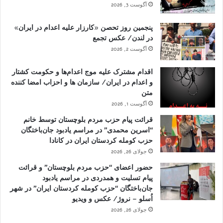
آگوست 3, 2026
پنجمین روز تحصن «کارزار علیه اعدام در ایران»
در لندن/ عکس تجمع
آگوست 2, 2026
اقدام مشترک علیه موج اعدام‌ها و حکومت کشتار
و اعدام در ایران/ سازمان ها و احزاب امضا کننده
متن
آگوست 1, 2026
قرائت پیام حزب مردم بلوچستان توسط خانم
“اسرین محمدی” در مراسم یادبود جان‌باختگان
حزب کومله کردستان ایران در کانادا
جولای 26, 2026
حضور اعضای “حزب مردم بلوچستان” و قرائت
پیام تسلیت و همدردی در مراسم یادبود
جان‌باختگان “حزب کومله کردستان ایران” در شهر
اُسلو – نروژ/ عکس و ویدیو
جولای 26, 2026