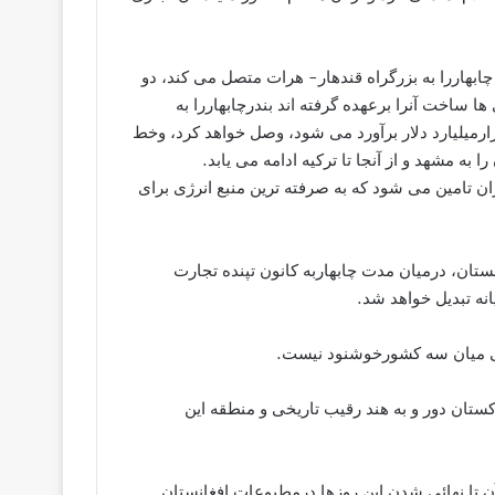
 چابهاررا به بزرگراه قندهار- هرات متصل می کند، دو
 ساخت آنرا برعهده گرفته اند بندرچابهاررا به
رمیلیارد دلار برآورد می شود، وصل خواهد کرد، وخط
به مشهد و از آنجا تا ترکیه ادامه می یابد.
ران تامین می شود که به صرفته ترین منبع انرژی برای
ستان، درمیان مدت چابهاربه کانون تپنده تجارت
نه تبدیل خواهد شد.
یکی میان سه کشورخوشنود نیست.
ستان دور و به هند رقیب تاریخی و منطقه این
ن تا نهائی شدن این روزها درمطبوعات افغانستان