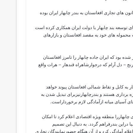
ن های تجاری افغانستان به بندر چابهار ایران بوده
 توسعه بند چابهار با دولت ایران همکاری کرده است
ه محموله های خود به مقصد افغانستان و بازارهای
ه بود که ایران جاده چابهار را تامرز افغانستان
زرنج – دل آرام که درجوارشاهراه قندهار – هرات واقع
 به کابل و نقاط شمالی افغانستان پیوند خواهد
ه برداری هستند و بندرچابهارنیزبرای تبدیل شدن به
ی آسیای میانه ازآمادگی لازم برخورداراست.
آوری است که دولت اسلامی ایران درسال 1991 میلادی چابهاررا منطقه ویژه اقتصادی اعلام کرد تا امکان
راین بندرفراهم گردد. به دنبال این تصمیم
لام آمادگی کرد و از آن هنگام حضورنمایندگان تجاری