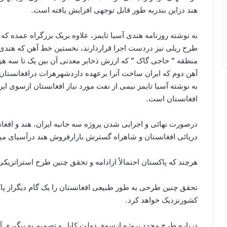
هند دراین بندربه طور قابل توجهی افزایش یافته است.
به نوشته روزنامه هندی آسیا تایمز، علاوه بریک بزرگراه عمده که
طرح ریلی نیز دردست اجرا قراردارند، نخستین خط آهن که هندی ها
منطقه ” حاجی گاک ” که ارزش ذخایر معدنی آن بین یک تا سه هزا
آهن دوم که ایران ساخت آنرا برعهده داردشهرهرات درافغانستان را 
به نوشته آسیا تایمز نیمی از نفت مورد نیاز افغانستان ازسوی ای
افغانستان است.
درصورت نهائی و اجرایی شدن پروژه سه جانبه ایران، هند و افغان
دریائی افغانستان و شاهراه گسترش بازارفروش هند درآسیای میا
هرچند که پاکستان احتمالاً ازادامه و تحقق چنین طرح استراتز
تحقق چنین طرحی به طور طبیعی افغانستان را یک گام دیگراز پاک
کشورنزدیک خواهد کرد.
درباره طرح مجدد پروژه ازسوی دولت کابل و تصمیم به پیگیری آ