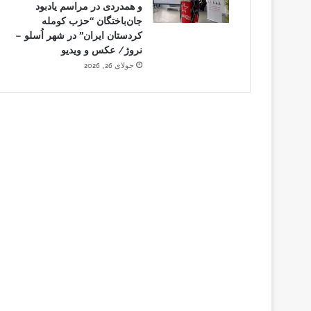
و همدردی در مراسم یادبود
جان‌باختگان “حزب کومله
کردستان ایران” در شهر اُسلو –
نروژ/ عکس و ویدیو
جولای 26, 2026