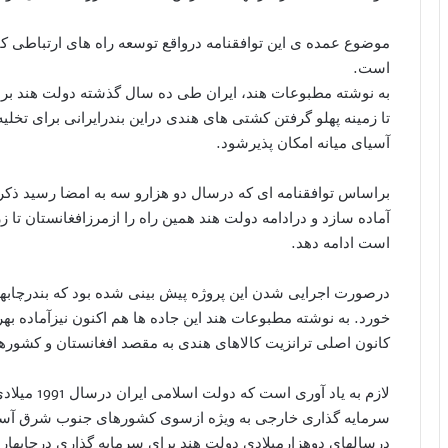
موضوع عمده ی این توافقنامه درواقع توسعه راه های ارتباطی کانو
است.
به نوشته مطبوعات هند، ایران طی ده سال گذشته دولت هند برای
تا زمینه پهلو گرفتن کشتی های هندی دراین بندرایرانی برای تخلی
آسیای میانه امکان پذیرشود.
براساس توافقنامه ای که درسال دو هزارو سه به امضا رسید ذکر شد
آماده سازد و درادامه دولت هند همین راه را ازمرزافغانستان تا 
است ادامه دهد.
درصورت اجرایی شدن این پروژه پیش بینی شده بود که بندرچابهار
خورد. به نوشته مطبوعات هند این جاده ها هم اکنون نیزآماده بهر
کانون اصلی ترانزیت کالاهای هندی به مقصد افغانستان و کشورها
لازم به یاد 
سرمایه گذاری خارجی به ویژه ازسوی کشورهای جنوب شرق آسیا د
درسالهای دوهزارمیلادی دولت هند برای سرمایه گذاری درچابهاراع