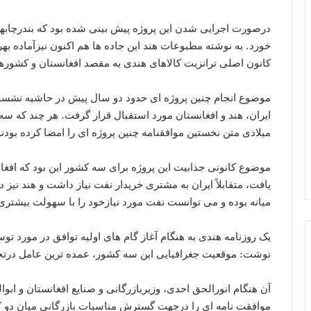
درصورت اجرایی شدن این پروژه پیش بینی شده بود که بندرچابهار
خورد. به نوشته مطبوعات هند این جاده ها هم اکنون نیزآماده بهر
کانون اصلی ترانزیت کالاهای هندی به مقصد افغانستان و کشورها
موضوع انجام چنین پروژه ای حدود دو سال پیش در حاشیه نشس
ایران، هند و افغانستان مورد استقبال قرار گرفت. هر چند که سه
میلادی متن نخستین موافقنامه چنین پروژه ای را امضا کرده بودند
موضوع کانونی جذابیت این پروژه برای سه کشور این بود که افغا
یافت، متقابلاً ایران به مشتری خریدار نفت نیاز داشت و هند نیز 
میانه بوده و می توانست نفت مورد نیازخود را با سهولت بیشتری ت
یک روزنامه هندی به هنگام آغاز گام های اولیه توافق در مورد توسع
نوشت: موقعیت جغرافیایی این سه کشور، عمده ترین عامل در
آن هنگام انورالحق احدی، وزیربازرگانی و صنایع افغانستان و اب
موافقت نامه ای را درجهت گسترش مناسبات بازرگانی میان دو ک