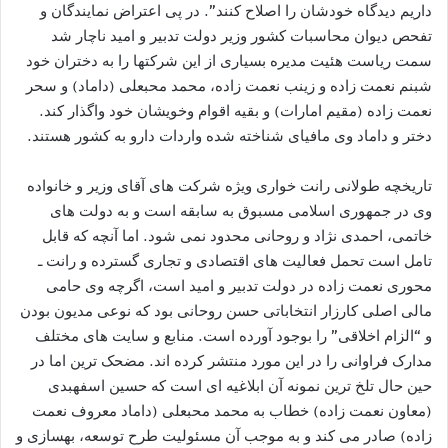
داريم ديدگاه خودشان را اصلاح کنند”. در پی اعتراض نمایندگان و
تفحص دیوان محاسبات کشور وزیر دولت تدبیر و امید ناچار شد
سمت ریاست هئیت مدیره بسیاری از این شرکتها را به دختران خود
شبنم نعمت زاده و زینب نعمت زاده، محمد محبعلی (داماد) و سحر
نعمت زاده (مقیم امارات) و بقیه اقوام وخویشان خود واگذار کند.
دختر و داماد وی مافیای شناخته شده واردات دارو به کشور هستند.
تاریخچه طولانی رانت خواری ویژه شرکت های آقای وزیر و خانواده
وی در جمهوری اسلامی مسبوق به سابقه است و به دولت های
خاتمی، احمدی نژاد و روحانی محدود نمی شود. اما آنچه که قابل
تامل است تحمل فعالیت های اقتصادی و تجاری گسترده و رانت ـ
محوری نعمت زاده در دولت تدبیر و امید است، اگرچه وی حامی
مالی اصلی کارزار انتخاباتی حسن روحانی بود که نوعی مدیون بودن
و “الزام اخلاقی” را بوجود آورده است. منابع و سایت های مختلف
مدارک فراوانی را در این مورد منتشر کرده اند. مضحک ترین اما در
حین حال تلخ ترین نمونه آن ابلاغیه ای است که حسین اسفهبدی
(معاون نعمت زاده) خطاب به محمد محبعلی (داماد معروف نعمت
زاده) صادر می کند و به موجب آن مسئولیت طرح توسعه، بهسازی و