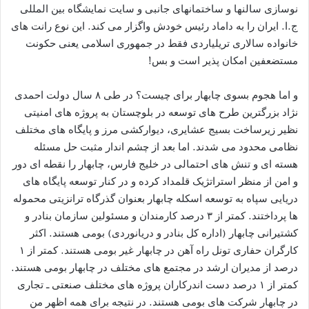
نوسازی سالنها و ساختمانهای جانبی و سایت نمایشگاه بین المللی
ج.ا. ایران را به داماد رئیس خودش واگزار می کند. این نوع رانت های
خانواده سالاری تریلیاردی فقط در جمهوری اسلامی یعنی حکونت
مستضعفین امکان پذیر است و بس!
و اما هجوم بسوی چابهار برای چیست؟ در طی ٨ سال دولت احمدی
نژاد بزرگترین طرح های توسعه در بلوچستان به پروژه های امنیتی
نظیر زیرساخت بسیج عشایری، دیوارکشی مرز و پایگاه های مختلف
نظامی محدود می شدند. اما بعد از چشم اندار مثبت حل مسئله
هسته ای و تنش های احتمالی در خلیج فارس، چابهار را نقطه ای دور
و امن از منظر استراتژیک قلمداد کرده و در کنار توسعه پایگاه های
دریایی سپاه به توسعه اسکله چابهار بعنوان گذرگاه ترانزیتی محموله
ها پرداختند. کمتر از ٣ درصد کارمندان و مسئولین سازمان بنادر و
کشتیرانی چابهار (اداره کل بنادر و دریانوردی) بومی هستند. اکثر
کارگران حفاری تونل راه آهن در چابهار غیر بومی هستند. کمتر از ١
درصد از مدیران ارشد در مجتمع های مختلف در چابهار بومی هستند.
کمتر از ١ درصد دست اندرکاران پروژه های مختلف صنعتی ـ تجاری
در چابهار شرکت های بومی هستند. در نتیجه برای همه اظهر من