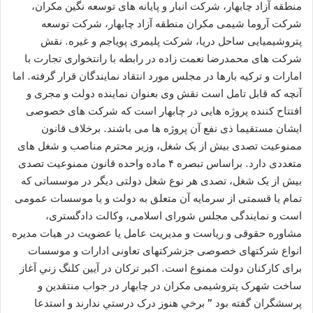
منطقه آزاد چابهار، شرکت انبار و پایانه های توسعه نگین مکران،
شرکت آروما شیمی مکران منطقه آزاد چابهار، شرکت توسعه
پتروشیمیایی ساحل دریا، شرکت پلیمری پویاجم و غیره. نقش
شرکت های محمدرضا نعمت زاده در رابطه با رانتخواری تجارت با
امارات و ترکیه بارها در مجلس مورد انتقاد نمایندگان قرار گرفته. اما
آنچه که قابل تامل است نقش وی بعنوان نماینده دولت و مجری و
افتتاح کننده پروژه هایی در چابهار است که شرکت های خصوصی
ایشان مستقیما ذی نفع آن پروژه ها می باشند. برخلاف قانون
ممنوعیت تصدی بیش از یک شغل، وزیر محترم مناصب و شغل های
متعددی دارد. براساس تبصره ۴ ماده واحده قانون ممنوعیت تصدی
بیش از یک شغل، تصدی هر نوع شغل دولتی دیگر در موسساتی که
تمام یا قسمتی از سرمایه آن متعلق به دولت و یا موسسات عمومی
است و نمایندگی مجلس شورای اسلامی، وکالت دادگستری،
مشاوره حقوقی و ریاست و مدیریت عامل یا عضویت در هیات مدیره
انواع شرکتهای خصوصی جزشرکتهای تعاونی ادارات و موسسات
برای کارکنان دولت ممنوع است. اکبر ترکان در آيين کلنگ زني آغاز
ساخت شهرک پتروشیمی مکران در چابهار در جواب منتقدین و
پرسشگران گفته بود ” برخي هنوز درک درستي ندارند و استدعا