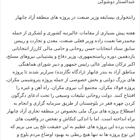
عبدالستار دوشوکی
رانتخواری بیسابقه وزیر صنعت در پروژه های منطقه آزاد چابهار
هفته پیش بسیاری از مقامات عالیرتبه کشوری و لشکری از جمله
محمدرضا نعمت زاده وزیر فعلی صنعت، معدن و تجارت و رییس
سابق ستاد انتخابات حسن روحانی و حامی مالی کارزار انتخاباتی
یازدهمین دوره ریاستجمهوری، وزیر دفاع و پشتیبانی نیروهای مسلح،
اکبر ترکان مشاور عالی رئیس جمهور و دبیر شورای هماهنگی
مناطق آزاد به بندر چابهار (زادگاه نگارنده) سرازیر شدند تا پروژه
های بزرگ دولتی و بخش خصوصی از جمله پروژه پتروشیمی مکران،
پروژه فولاد مکران، مجتمع آب نیروی مکران، راه آهن و غیره را
افتتاح کنند. دولت روحانی تبلیغات وسیعی را تحت ادعای دگرگون
کردن چهره فقر در بلوچستان از طریق سرمایه گزاری و انجام به
اصطلاح پروژه های بزرگ ملی بخصوص در منطقه تجاری آزاد چابهار
براه انداخته است. اما با اندکی کنکاش و تفحص در واقعیت های
پشت پرده این پروژه های عظیم به این حقیقت تلخ پی می بریم که
این نوع پروژه ها نه تنها هیچ ربطی به بهبود اوضاع مردم بلوچ و