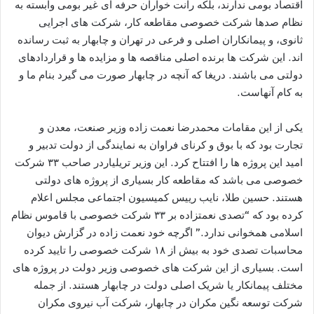
اقتصاد بومی ندارند، بلکه رانت خواران حرفه ای غیر بومی وابسته به
نظام صدها شرکت خصوصی مقاطعه کار، شرکت های اجرایی
ثانوی، و پیمانکاران اصلی و فرعی در تهران و چابهار به ثبت رسانده
اند. این شرکت ها برنده اصلی مناقصه ها و مزایده ها و قراردادهای
دولتی می باشند. دریغا که آنچه در چابهار صورت می گیرد بنام ما و
به کام آنهاست.
یکی از این مقامات محمدرضا نعمت زاده وزیر صنعت، معدن و
تجارت بود که با بوق و کرنای فراوان به نمایندگی از دولت تدبیر و
امید این پروژه ها را افتتاح کرد. این وزیر تریلیاردر صاحب ٣٣ شرکت
خصوصی می باشد که مقاطعه کار بسیاری از پروژه های دولتی
هستند. حسین طلا، نایب رییس کمیسیون اجتماعی مجلس اعلام
کرده بود که “تصدی نعمتزاده بر ۳۳ شرکت خصوصی با قاموس نظام
اسلامی همخوانی ندارد.” اگرچه خود نعمت زاده در گزارش دیوان
محاسبات تصدی خود به بیش از ۱۸ شرکت خصوصی را تایید کرده
است. بسیاری از این شرکت های خصوصی وزیر دولت در پروژه های
مختلف پیمانکار یا شریک اصلی دولت در چابهار هستند. از جمله
شرکت توسعه نگین مکران در چابهار، شرکت آب نیروی مکران