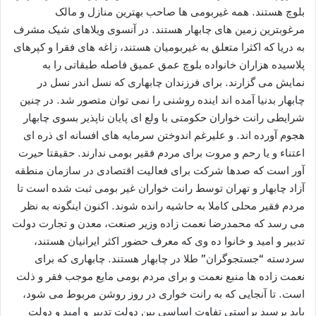
بلوچ هستند. همه غیربومی ها صاحب بهترین منازل و مالک
مرغوبترین زمین های چابهار هستند. در آنسوی ویلاهای شیک مشرف
به دریا که اکثرا متعلق به غیربومیان هستند، زاغه های فقرا و کپرهای
پلاسیده هزاران خانواده بلوچ عمق عمیق فاصله طبقاتی را به
نمایش می گزارند. برای فرزندان چابهاری که نسل اندر نسل در
چابهار بدنیا آمده اند اینده روشنی را نمی توان متصور شد. در چنین
شرایطی رانت خواران حکومتی با ولع ای پایان ناپذیر بسوی چابهار
هجوم آورده اند. و علیرغم اندوختن سرمایه های افسانه ای ذره ای
اعتناء و یا رحم و مروت برای مردم فقیر بومی ندارند. حقیقتا حیرت
آور است که صدها شرکت برای فعالیت اقتصادی در سازمان منطقه
آزاد چابهار و تهران توسط رانت خواران غیر بومی ثبت شده است تا
مردم فقیر محلی کاملا به حاشیه رانده شوند. اکنون اینگونه به نظر
می رسد که محمدرضا نعمت زاده وزیر صنعت، معدن و تجارت دولت
تدبیر و امید و خانوا ده وی که معرف حضور اکثر ایرانیان هستند،
سردسته “جستجوگران” طلا در چابهار هستند. چابهاری که برای
نعمت زاده ها منبع نعمت و برای مردم بومی مایع موجب فقر و ذلت
است. تا آنجایی که به رانت خواری در روز روشن مربوط می شود،
باید پرسید براستی تفاوت اساسی بین دولت تدبیر و امید و دولت