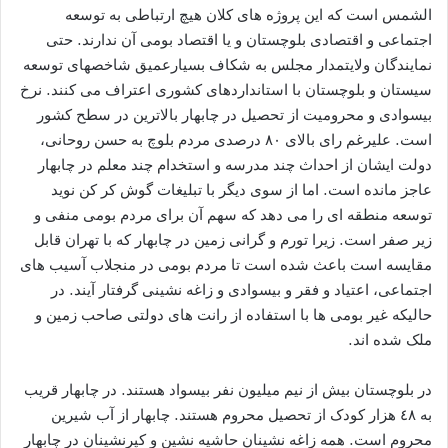
الشمس است که این پروژه های کلان هیچ ارتباطی به توسعه
اجتماعی و اقتصادی بلوچستان و یا اقتصاد بومی آن ندارند. حتی
نمایندگان ولایتمدار مجلس به شکاف بسیارعمیق شاخصهای توسعه
سیستان و بلوچستان با استانداردهای کشوری اعتراف می کنند. نرخ
بیسوادی و محرومیت از تحصیل در چابهار بالاترین در سطح کشور
است. علیرغم رای بالای ٨٠ درصدی مردم بلوچ به حسن روحانی،
دولت ایشان از احداث چند مدرسه و استخدام چند معلم در چابهار
عاجز مانده است. اما از سوی دیگر با تبلیغات گوش کر کن نوید
توسعه منطقه ای را می دهد که سهم آن برای مردم بومی منفی و
زیر صفر است. زیرا تورم و گرانی زمین در چابهار که با تهران قابل
مقایسه است باعث شده است تا مردم بومی در منجلاب آسیب های
اجتماعی، اعتیاد و فقر و بیسوادی و زاغه نشینی گرفتار آیند. در
حالیکه غیر بومی ها با استفاده از رانت های دولتی صاحب زمین و
ملک شده اند.
در بلوچستان بیش از نیم میلیون نفر بیسواد هستند. در چابهار قریب
به ٤٨ هزار کودک از تحصیل محروم هستند. چابهار از آب شیرین
محروم است. همه زاغه نشینان حاشیه نشین و کپرنشینان در چابهار