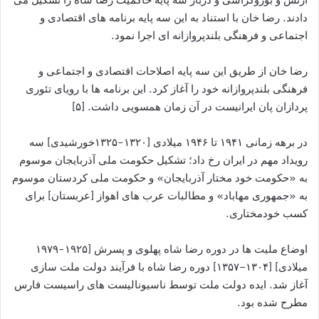
دادند. رضا خان با استناد به این سه پایه برنامه های اقتصادی و
اجتماعی و فرهنگی بلندپروازانه ای اجرا نمود.
رضا خان از طریق این سه پایه اصلاحات اقتصادی و اجتماعی و
فرهنگی بلندپروازانه خود را آغاز کرد. این برنامه ها با رویای تئوری
پردازان پان ایرانیست در آن زمان همسویی داشت. [۵]
در برهه زمانی ۱۹۴۱ تا ۱۹۴۶ میلادی [۱۳۲۰-۱۳۲۵خورشیدی] سه
رویداد مهم در ایران رخ داد؛ تشکیل حکومت ملی آذربایجان موسوم
به «حکومت خود مختار آذربایجان» و حکومت ملی کردستان موسوم
به «جمهوری مهاباد» و مطالبات عرب های اهواز [عربستان] برای
کسب خودمختاری.
اوضاع ملیت ها در دوره رضا شاه پهلوی و پسرش [۱۹۲۵-۱۹۷۹
میلادی] [۱۳۰۴–۱۳۵۷] دوره رضا شاه با فرآیند دولت ملت سازی
آغاز شد. ایده دولت ملت توسط ناسیونالیست های راسیست فارس
مطرح شده بود.