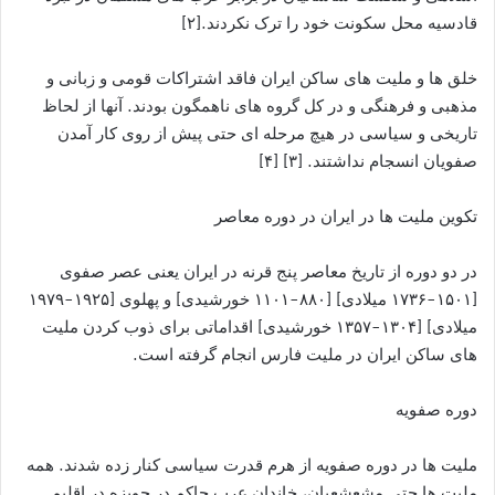
قادسیه محل سکونت خود را ترک نکردند.[۲]
خلق ها و ملیت های ساکن ایران فاقد اشتراکات قومی و زبانی و
مذهبی و فرهنگی و در کل گروه های ناهمگون بودند. آنها از لحاظ
تاریخی و سیاسی در هیچ مرحله ای حتی پیش از روی کار آمدن
صفویان انسجام نداشتند. [۳] [۴]
تکوین ملیت ها در ایران در دوره معاصر
در دو دوره از تاریخ معاصر پنج قرنه در ایران یعنی عصر صفوی
[۱۵۰۱-۱۷۳۶ میلادی] [۸۸۰-۱۱۰۱ خورشیدی] و پهلوی [۱۹۲۵-۱۹۷۹
میلادی] [۱۳۰۴-۱۳۵۷ خورشیدی] اقداماتی برای ذوب کردن ملیت
های ساکن ایران در ملیت فارس انجام گرفته است.
دوره صفویه
ملیت ها در دوره صفویه از هرم قدرت سیاسی کنار زده شدند. همه
ملیت ها حتی مشعشعیان، خاندان عرب حاکم در حویزه در اقلیم