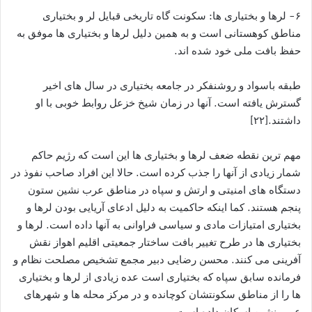
۶- لرها و بختیاری ها: سکونت گاه تاریخی قبایل لر و بختیاری
مناطق کوهستانی است و به همین دلیل لرها و بختیاری ها موفق به
حفظ بافت ملی خود شده اند.
طبقه باسواد و روشنفکر در جامعه بختیاری در سال های اخیر
گسترش یافته است. آنها در زمان شیخ خزعل روابط خوبی با او
داشتند.[۲۲]
مهم ترین نقطه ضعف لرها و بختیاری ها این است که رژیم حاکم
شمار زیادی از آنها را جذب کرده است. حالا این افراد صاحب نفوذ در
دستگاه های امنیتی و ارتش و سپاه در مناطق عرب نشین ستون
پنجم هستند. کما اینکه حاکمیت به دلیل ادعاى آریایی بودن لرها و
بختیاری امتیازات مادی و سیاسی فراوانی به آنها داده است. لرها و
بختیاری ها در طرح تغییر بافت ساختار جمعیتی اقلیم اهواز نقش
آفرینی می کنند. محسن رضایی دبیر مجمع تشخیص مصلحت نظام و
فرمانده سابق سپاه که بختیاری است عده زیادی از لرها و بختیاری
ها را از مناطق سکونتشان کوچانده و در مرکز محله ها و شهرهای
عرب نشین اسکان داده است.