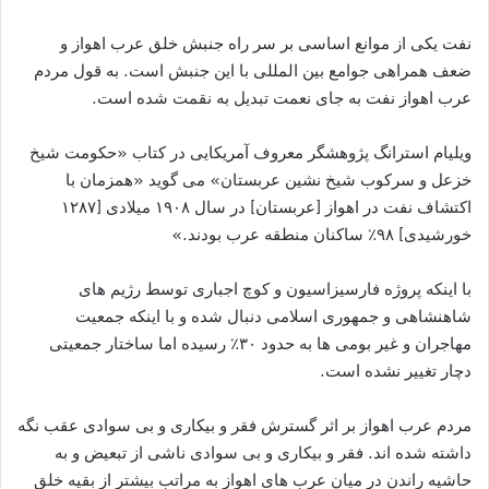
نفت یکی از موانع اساسی بر سر راه جنبش خلق عرب اهواز و
ضعف همراهی جوامع بین المللی با این جنبش است. به قول مردم
عرب اهواز نفت به جای نعمت تبدیل به نقمت شده است.
ویلیام استرانگ پژوهشگر معروف آمریکایی در کتاب «حکومت شیخ
خزعل و سرکوب شیخ نشین عربستان» می گوید «همزمان با
اکتشاف نفت در اهواز [عربستان] در سال ۱۹۰۸ میلادی [۱۲۸۷
خورشیدی] ۹۸٪ ساکنان منطقه عرب بودند.»
با اینکه پروژه فارسیزاسیون و کوچ اجباری توسط رژیم های
شاهنشاهی و جمهوری اسلامی دنبال شده و با اینکه جمعیت
مهاجران و غیر بومی ها به حدود ۳۰٪ رسیده اما ساختار جمعیتی
دچار تغییر نشده است.
مردم عرب اهواز بر اثر گسترش فقر و بیکاری و بی سوادی عقب نگه
داشته شده اند. فقر و بیکاری و بی سوادی ناشی از تبعیض و به
حاشیه راندن در میان عرب های اهواز به مراتب بیشتر از بقیه خلق