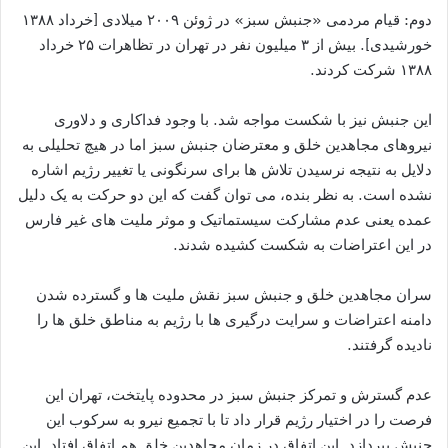
دوم: قیام مردمی «جنبش سبز» در ژوئن ۲۰۰۹ میلادی [خرداد ۱۳۸۸
خورشیدی]. بیش از ۳ میلیون نفر در تهران در تظاهرات ۲۵ خرداد
۱۳۸۸ شرکت کردند.
این جنبش نیز با شکست مواجه شد. با وجود فداکاری و دلاوری
نیروهای مجاهدین خلق و معترضان جنبش سبز اما در هیچ تحلیلی به
دلایل به نتیجه نرسیدن تلاش ها برای سرنگونی یا تغییر رژیم اشاره
نشده است. به نظر بنده، می توان گفت که این دو حرکت به یک دلیل
عمده یعنی عدم مشارکت سیستماتیک و موثر ملیت های غیر فارس
در این اعتراضات به شکست کشیده شدند.
سران مجاهدین خلق و جنبش سبز نقش ملیت ها و گسترده شدن
دامنه اعتراضات و سرایت درگیری ها با رژیم به مناطق خلق ها را
نادیده گرفتند.
عدم گسترش و تمرکز جنبش سبز در محدوده پایتخت، تهران این
فرصت را در اختیار رژیم قرار داد تا با تجمیع نیرو به سرکوب این
جنبش بپردازد. این اتفاق در زمان مجاهدین خلق هم اتفاق افتاد. این