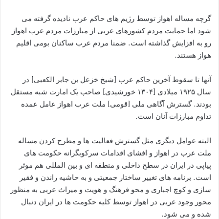
گرچه مساله اهواز توسط رژیم های حاکم عرب نادیده گرفته می
شود اما حمایت مردم کشورهای عربی از مبارزات مردم عرب اهواز
رو به افزایش گذاشته است. ضمنا مردم عرب ساکنان بومی اقلیم
هواز هستند.
آنها تا سقوط آخرین حاکم عرب [شیخ خزعل بن جابر الکعبی] در
سال ۱۹۲۵ میلادی [۱۳۰۴ خورشیدی] صاحب یک امارت شبه مستقل
بودند. گسترش آگاهی ملی [قومی] ملت عرب اهواز عامل عمده
تداوم مبارزات آنان است.
البته عوامل دیگری مثل گسترش فعالیت ها و مطرح کردن مساله
ملت عرب در اهواز و افشای اقدامات سرکوبگرانه حکومت های
پیاپی در ایران در سطح داخلی و منطقه ای و بین المللی هم موثر
است. برنامه های تغییر ساختار جمعیتی و به حاشیه راندن و فقیر
سازی و کوچ اجباری و محو فرهنگ و هویت و میراث عربی به منظور
محور وجود عربی در اهواز توسط کلیه حکومت ها در ایران دنبال
شده و می شود.