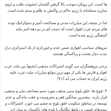
ها است. این رویکرد موجب بالا گرفتن گفتمان خشونت طلب و لزوم
مبارزه مسلحانه با رژیم حاکم در واکنش به ظلم و ستم شده است.
اما در نتیجه، این مبارزات مدنی و مسالمت آمیز و دموکراتیک توده
های مردم عرب اهواز است که دست کم در دو دهه اخیر مایه
آشفتگی رژیم شده است.
نیروهای سیاسی اهوازی ضمن عدم برخورداری از یک استراتژی دراز
مدت دچار تشتت و پراکندگی هستند.
برخی پژوهشگران می گویند اشتراکات مذهبی [تشیع] بین ملت عرب
اهواز و فارس ها یکی از مهم ترین موانع مبارزات ملت عرب علیه
رژیم ایران به حساب می آید.[۲۱]
۴-بلوچ ها: خلق بلوچ سنی مذهب مورد ستم مضاعف ملی و مذهبی
قرار دارند. بیشترین میانگین فقر و محرومیت و عقب ماندگی و عدم
توسعه در مناطق سکونت خلق بلوچ به چشم می خورد. اشتراکات و
پیوندهای قومی و روابط تنگاتنگ با بلوچ های پاکستان به مبارزات