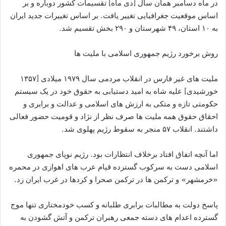
در ماه دسامبر همان سال [دی ماه] تقسیمات کشور دوباره و بر
اساس موقعیت جغرافیایی تغییر یافت. بر اساس تغییرات جدید ایران
به ۱۰ استان، ۴۹ شهرستان و ۲۹۰ بخش تقسیم شد.
روش برخورد رژیم جمهوری اسلامی با ملیت ها
ملیت های غیر فارس در انقلاب مردمی سال ۱۹۷۹ میلادی [۱۳۵۷
خورشیدی] علیه شاه به امید دستیابی به حقوق خود در یک سیستم
حکومتی تازه و متکی به ارزش های اسلامی و عدالت و برابری و
احقاق حقوق همه ملیت ها صرف نظر از نژاد و قومیت حضور فعالی
داشتند. انقلاب ۵۷ منجر به سقوط رژیم پهلوی شد.
اما آنچه اتفاق افتاد برخلاف انتظارات بود. رژیم نوپای جمهوری
اسلامی دست به سرکوب گسترده قیام عرب های اهوازى در محمره
«خرمشهر» و ترکمن ها در ترکمن صحرا و کردها در غرب ایران زد.
پاسخ دولت به مطالبات برابری طلبانه و کسب خودمختاری تنها موج
گسترده اعدام های دسته جمعی رهبران ترکمن و آتش گشودن به