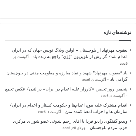
نوشته‌های تازه
یعقوب مهرنهاد از بلوچستان – اولین وبلاگ نویس جهان که در ایران
اعدام شد/ گزارش از تلویزیون “رُژن” راجع به زنده یاد
آگوست 4,
2026
یاد “یعقوب مهرنهاد” شهید و نمادِ مبارزه و مقاومت مدنی در بلوچستان
گرامی باد
آگوست 3, 2026
پنجمین روز تحصن «کارزار علیه اعدام در ایران» در لندن/ عکس تجمع
آگوست 2, 2026
اقدام مشترک علیه موج اعدام‌ها و حکومت کشتار و اعدام در ایران/
سازمان ها و احزاب امضا کننده متن
آگوست 1, 2026
ویدیو گفتگوی رادیو فردا با آقای رحیم بندوئی عضو شورای مرکزی
حزب مردم بلوچستان
جولای 28, 2026