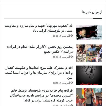
از میان خبر ها
یاد “یعقوب مهرنهاد” شهید و نمادِ مبارزه و مقاومت
مدنی در بلوچستان گرامی باد
آگوست 3, 2026
پنجمین روز تحصن «کارزار علیه اعدام در ایران»
در لندن/ عکس تجمع
آگوست 2, 2026
اقدام مشترک علیه موج اعدام‌ها و حکومت کشتار
و اعدام در ایران/ سازمان ها و احزاب امضا کننده
متن
آگوست 1, 2026
قرائت پیام حزب مردم بلوچستان توسط خانم
“اسرین محمدی” در مراسم یادبود جان‌باختگان
حزب کومله کردستان ایران در کانادا
جولای 26, 2026