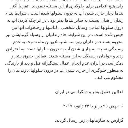
ولی هیچ اقدامی برای جلوگیری از این مسئله ننمودند . تقریبا اکثر
بندها دچار جاری شدن آب به درون سلولها شده است ، شرایط بند ۶
زندان زاهدان نسبت به سایر بندها بدتر بود . در اثر چکه کردن آب به
درون سلولها تمامی وسایل شخصی ، لباسها و رختخواب آنها نیز
خیس شده است .در این شرایط حاد زندانیان از وسیله گرمایشی نیز
محروم هستند. زندانیان روز سه شنبه ۵ بهمن ماه نسبت به عدم
رسیدگی نسبت به جاری شدن آب به درون سلولها دست به اعتراض
زدند و خواهان رسیدگی به این مسئله شدند. فعالین حقوق بشر و
دمکراسی در ایران،عدم انجام اعمال پیشگیرانه قبل و بعد از بارندگی
به منظور جلوگیری از جاری شدن آب در درون سلولهای زندانیان را
محکوم می کند .
فعالين حقوق بشر و دمكراسى در ايران
۰۶ بهمن ٩٥ برابر با ۲۴ ژانویه ٢٠١۷
گزارش به سازمانهاي زير ارسال گرديد: