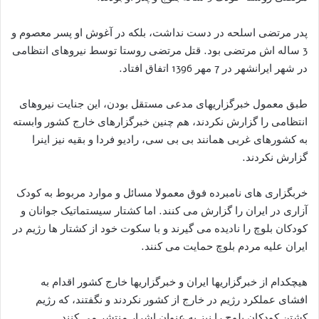
پدر مرتضی اسلحه در دست نداشت، بلکه در آغوش او پسر معصوم و
3 ساله اش مرتضی بود. قتل مرتضی روستا توسط نیروهای انتظامی
در شهر ایرانشهر در 7 مهر 1396 اتفاق افتاد.
طبق معمول خبرگزاریهای مدعی مستقل بودن، این جنایت نیروهای
انتظامی را گزارش نکردند، هم چنین خبرگزارهای خارج کشور وابسته
به کشورهای غربی همانند بی بی سی، رادیو فردا و بقیه نیز اینرا
گزارش نکردند.
خربگزاری های نامبرده فوق معمولا مسائل و موارد مربوط به کودک
آزاری در ایران را گزارش می کنند. اما کشتار سیستماتیک جوانان و
کودکان بلوچ را نادیده می گیرند و با سکوت خود از کشتار ها رژیم در
ایران علیه مردم بلوچ حمایت می کنند.
هیچکدام از خبرگزاریها ایران و خبرگزاریها خارج کشور اقدام به
افشای عملکرد رژیم در خارج از کشور نکردند و نگفتند، که رژیم
کشتن کودکان بلوچ را نیز به عنوان اشرار منتشر می کنند.