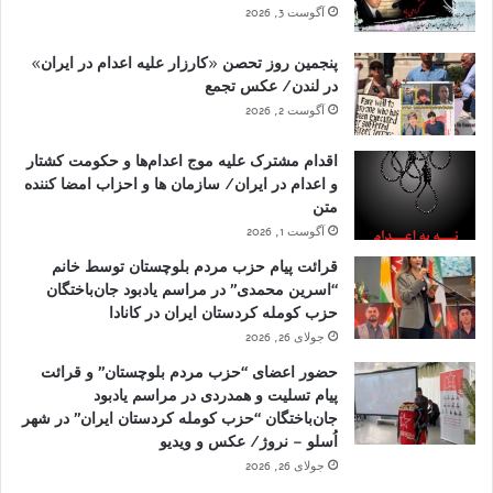
آگوست 3, 2026
پنجمین روز تحصن «کارزار علیه اعدام در ایران»
در لندن/ عکس تجمع
آگوست 2, 2026
اقدام مشترک علیه موج اعدام‌ها و حکومت کشتار
و اعدام در ایران/ سازمان ها و احزاب امضا کننده
متن
آگوست 1, 2026
قرائت پیام حزب مردم بلوچستان توسط خانم
“اسرین محمدی” در مراسم یادبود جان‌باختگان
حزب کومله کردستان ایران در کانادا
جولای 26, 2026
حضور اعضای “حزب مردم بلوچستان” و قرائت
پیام تسلیت و همدردی در مراسم یادبود
جان‌باختگان “حزب کومله کردستان ایران” در شهر
اُسلو – نروژ/ عکس و ویدیو
جولای 26, 2026