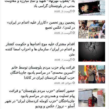
یاد “یعقوب مهرنهاد” شهید و نمادِ مبارزه و مقاومت
مدنی در بلوچستان گرامی باد
آگوست 3, 2026
پنجمین روز تحصن «کارزار علیه اعدام در ایران»
در لندن/ عکس تجمع
آگوست 2, 2026
اقدام مشترک علیه موج اعدام‌ها و حکومت کشتار
و اعدام در ایران/ سازمان ها و احزاب امضا کننده
متن
آگوست 1, 2026
قرائت پیام حزب مردم بلوچستان توسط خانم
“اسرین محمدی” در مراسم یادبود جان‌باختگان
حزب کومله کردستان ایران در کانادا
جولای 26, 2026
حضور اعضای “حزب مردم بلوچستان” و قرائت
پیام تسلیت و همدردی در مراسم یادبود
جان‌باختگان “حزب کومله کردستان ایران” در شهر
اُسلو – نروژ/ عکس و ویدیو