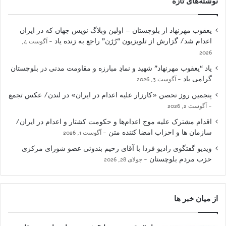
نوشته‌های تازه
یعقوب مهرنهاد از بلوچستان – اولین وبلاگ نویس جهان که در ایران
اعدام شد/ گزارش از تلویزیون “رُژن” راجع به زنده یاد
آگوست 4,
2026
یاد “یعقوب مهرنهاد” شهید و نمادِ مبارزه و مقاومت مدنی در بلوچستان
گرامی باد
آگوست 3, 2026
پنجمین روز تحصن «کارزار علیه اعدام در ایران» در لندن/ عکس تجمع
آگوست 2, 2026
اقدام مشترک علیه موج اعدام‌ها و حکومت کشتار و اعدام در ایران/
سازمان ها و احزاب امضا کننده متن
آگوست 1, 2026
ویدیو گفتگوی رادیو فردا با آقای رحیم بندوئی عضو شورای مرکزی
حزب مردم بلوچستان
جولای 28, 2026
از میان خبر ها