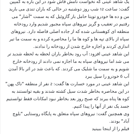
یک شاهد عینی که نخواست نامش فاش شود در این باره به کمپین
گفت: ساعت 12 شب روز دوشنبه در حالی که باران تندی می بارید
من و ده ها خودرو تویتا حامل بار گازوئیل که به سمت “آشار” می
رفتیم در تعقیب و گریز نیروهای سپاه مجبور شدیم وارد رودخانه
منطقه ای کوهستانی شده که از جاده اصلی فاصله دارد. نیروهای
سپاه از بالای تپه ها و کوه ها ما را محاصره کرده و به سمت ما تیر
اندازی کردند و اجازه خارج شدن از رودخانه را ندادند.
این شاهد عینی افزود: آب رود بخاطر باران لحظه به لحظه شدید تر
می شد اما نیروهای سپاه به ما اجازه نمی دادند از رودخانه خارج
شویم و به سمت ما شلیک می کردند. که باعث شد در اثر بالا آمدن
آب 6 خودرو را سیل ببرد
این شاهد عینی در مورد خسارت ها گفت: 2 نفر از منطقه “ناک پهن”
در این محاصره بخاطر شدت سیل کشته شدند و بقیه توانستند به
کوه ها پناه ببرند که صبح روز بعد بخاطر نبود امکانات فقط توانستیم
جسد یک نفر از آنها را پیدا کنیم.
وی همچنین گفت: نیروهای سپاه متعلق به پایگاه روستایی “بلوچ
آباد” بودند.
فیلم را از اینجا ببینید