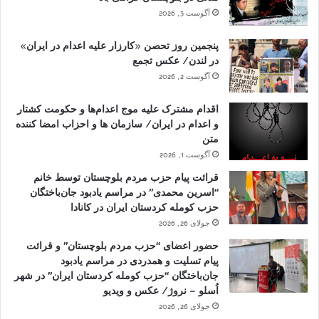
آگوست 3, 2026
پنجمین روز تحصن «کارزار علیه اعدام در ایران»
در لندن/ عکس تجمع
آگوست 2, 2026
اقدام مشترک علیه موج اعدام‌ها و حکومت کشتار
و اعدام در ایران/ سازمان ها و احزاب امضا کننده
متن
آگوست 1, 2026
قرائت پیام حزب مردم بلوچستان توسط خانم
“اسرین محمدی” در مراسم یادبود جان‌باختگان
حزب کومله کردستان ایران در کانادا
جولای 26, 2026
حضور اعضای “حزب مردم بلوچستان” و قرائت
پیام تسلیت و همدردی در مراسم یادبود
جان‌باختگان “حزب کومله کردستان ایران” در شهر
اُسلو – نروژ/ عکس و ویدیو
جولای 26, 2026