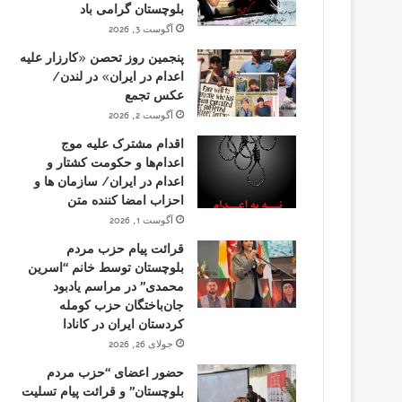
بلوچستان گرامی باد
آگوست 3, 2026
پنجمین روز تحصن «کارزار علیه
اعدام در ایران» در لندن/
عکس تجمع
آگوست 2, 2026
اقدام مشترک علیه موج
اعدام‌ها و حکومت کشتار و
اعدام در ایران/ سازمان ها و
احزاب امضا کننده متن
آگوست 1, 2026
قرائت پیام حزب مردم
بلوچستان توسط خانم “اسرین
محمدی” در مراسم یادبود
جان‌باختگان حزب کومله
کردستان ایران در کانادا
جولای 26, 2026
حضور اعضای “حزب مردم
بلوچستان” و قرائت پیام تسلیت