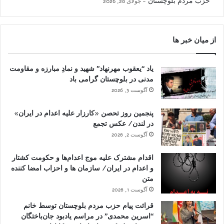
حزب مردم بلوچستان
جولای 28, 2026
از میان خبر ها
یاد “یعقوب مهرنهاد” شهید و نمادِ مبارزه و مقاومت
مدنی در بلوچستان گرامی باد
آگوست 3, 2026
پنجمین روز تحصن «کارزار علیه اعدام در ایران»
در لندن/ عکس تجمع
آگوست 2, 2026
اقدام مشترک علیه موج اعدام‌ها و حکومت کشتار
و اعدام در ایران/ سازمان ها و احزاب امضا کننده
متن
آگوست 1, 2026
قرائت پیام حزب مردم بلوچستان توسط خانم
“اسرین محمدی” در مراسم یادبود جان‌باختگان