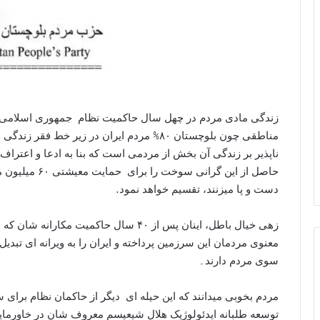
زندگی مادی مردم در چهل سال حاکمیت نظام جمهوری اسلامی بر
مناطقى چون بلوچستان ۸۰% مردم ایران در زیر خ
ناپذیر بر زندگی آن بخش از مردمی است که بنا به ادعا و اعترا
حاصل از این گرا
دست و پا میزنند، تقسیم خواھد نمود.
زھى خیال باطل، اینان پس از ۴۰ سال حاکمیت
معنوى مردمان این سرزمین پرداخته و ایران را به ویرانه اى تبدیل 
سوى مردم دارند۔
مردم بخوبى میدانند که این حیله اى دیگر از حاکمان نظام براى
توسعه طلبانه ایدئولوژیک ھلال شیعیسم معروف شان در خاورمای