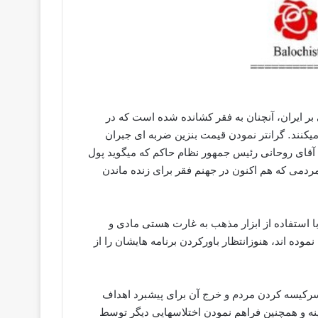
 ایران، آنچنان به فقر کشانده شده است که در
ط فقر زندگی میکنند. گرانتر نمودن قیمت بنزین ضربه ای جبران
ف آقاى روحانى رئیس جمھور نظام حاکم که میگوید پول
نى سوخت را برای حمایت معیشتی ۶۰ میلیون مردمى که هم اکنون در جهنم فقر برای زنده ماندن
 مکارانه شان که با استفاده از ابزار مذھب به غارت ھستى مادى و
نموده اند، ھنوزانتظار باورکردن برنامه ھایشان را از
 سرکیسه کردن مردم و خرج آن براى پیشبرد اھداف
نه و ھمچنین فراھم نمودن اختلاسھایى دیگر توسط