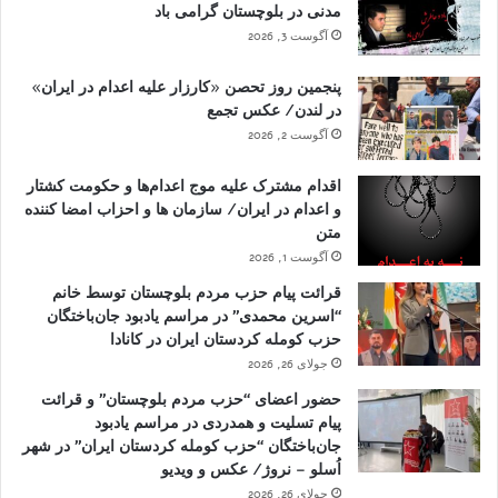
مدنی در بلوچستان گرامی باد
آگوست 3, 2026
پنجمین روز تحصن «کارزار علیه اعدام در ایران»
در لندن/ عکس تجمع
آگوست 2, 2026
اقدام مشترک علیه موج اعدام‌ها و حکومت کشتار
و اعدام در ایران/ سازمان ها و احزاب امضا کننده
متن
آگوست 1, 2026
قرائت پیام حزب مردم بلوچستان توسط خانم
“اسرین محمدی” در مراسم یادبود جان‌باختگان
حزب کومله کردستان ایران در کانادا
جولای 26, 2026
حضور اعضای “حزب مردم بلوچستان” و قرائت
پیام تسلیت و همدردی در مراسم یادبود
جان‌باختگان “حزب کومله کردستان ایران” در شهر
اُسلو – نروژ/ عکس و ویدیو
جولای 26, 2026