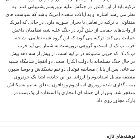
ترکیه باید از این کشور در جنگش علیه تروریسم پشتیبانی کنند. به
نظر می رسد اشاره او به ایالات متحده آمریکا باشد که سیاست های
متفاوتی با ترکیه در تعامل با بحران سوریه دارد. در حالی که آمریکا
از واحدهای حمایت از خلق کُرد در جنگ علیه شبه نظامیان داعش
حمایت می کند، ترکیه می گوید که این گروه شبه نظامی، شاخه
حزب پ.ک.ک است و گروهی تروریست به شمار می آید حزب
پ.ک.ک که حزبی ممنوعه در ترکیه است، از بیش از سه دهه پیش
در حال جنگ مسلحانه با دولت آنکارا است. دو انفجار شامگاه شنبه
ساعاتی پس از پایان مسابقه فوتبال دو تیم بشیکتاش و بوسااسپور،
منطقه مقابل استادیوم را لرزاند. در این حادثه، ابتدا یک خودروی
بمب گذاری شده روبروی استادیوم وودافون متعلق به تیم بشیکتاش
منفجر شد. پس از آن حمله ای انتحاری با استفاده از یک بمب در
پارک مجاور روی داد.
نوشته‌های تازه