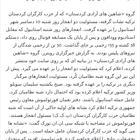
گروه «شاهین های آزادی کردستان» که از حزب کارگران کردستان
ترکیه نشات گرفته، مسئولیت دو انفجار روز شنبه 10 دسامبر شهر
استانبول را بر عهده گرفت. انفجارهای روز شنبه استانبول که مقابل
استادیوم وودافون و پس از پایان یک مسابقه فوتبال روی داد، دستکم
38 کشته و 155 زخمی بر جای گذاشت. 30 تن از زخمی شدگان از
نیروهای پلیس بودند. به گزارش خبرگزاری رویترز، گروه «شاهین
های آزادی کردستان» در بیانیه ای که بر روی سایت خود منتشر
کرده، اعلام کرد که مسئولیت دو انفجار را بر عهده می گیرد. پیش از
این نیز این گروه شبه نظامیان کُرد، مسئولیت انفجارهای مرگبار
دیگری در ترکیه را بر عهده گرفته بود. صبح یکشنبه سلیمان سویلو
وزیر کشور ترکیه اعلام کرده بود که احتمال دارد شبه نظامیان کرد،
عامل حمله استانبول باشند. دفتر نعمان قورتولموش معاون رئیس
جمهوری ترکیه اعلام کرد نشانه های اولیه حاکی از آن است که شبه
نظامیان حزب کارگران کردستان (پ.ک.ک) مسئول انفجار هستند.
قورتولموش در مصاحبه با شبکه سی.ان.ان.تورک گفت: «نشانه ها
می گوید که حزب کارگران کردستان عامل حمله است… پس از پایان
تحقیقات، نتایج را اعلام خواهیم کرد». قورتولموش افزود که متحدان