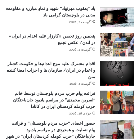
یاد “یعقوب مهرنهاد” شهید و نمادِ مبارزه و مقاومت
مدنی در بلوچستان گرامی باد
آگوست 3, 2026
پنجمین روز تحصن «کارزار علیه اعدام در ایران»
در لندن/ عکس تجمع
آگوست 2, 2026
اقدام مشترک علیه موج اعدام‌ها و حکومت کشتار
و اعدام در ایران/ سازمان ها و احزاب امضا کننده
متن
آگوست 1, 2026
قرائت پیام حزب مردم بلوچستان توسط خانم
“اسرین محمدی” در مراسم یادبود جان‌باختگان
حزب کومله کردستان ایران در کانادا
جولای 26, 2026
حضور اعضای “حزب مردم بلوچستان” و قرائت
پیام تسلیت و همدردی در مراسم یادبود
جان‌باختگان “حزب کومله کردستان ایران” در شهر