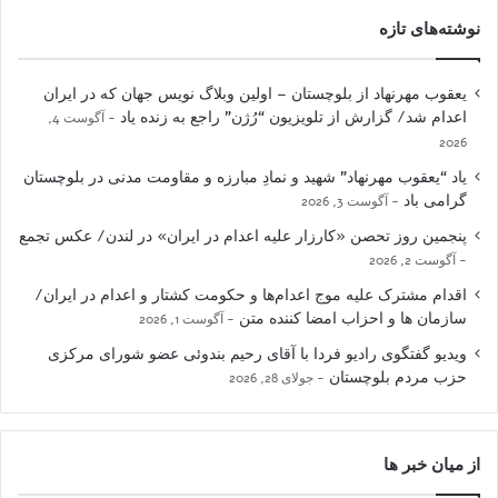
نوشته‌های تازه
یعقوب مهرنهاد از بلوچستان – اولین وبلاگ نویس جهان که در ایران
اعدام شد/ گزارش از تلویزیون “رُژن” راجع به زنده یاد
آگوست 4,
2026
یاد “یعقوب مهرنهاد” شهید و نمادِ مبارزه و مقاومت مدنی در بلوچستان
گرامی باد
آگوست 3, 2026
پنجمین روز تحصن «کارزار علیه اعدام در ایران» در لندن/ عکس تجمع
آگوست 2, 2026
اقدام مشترک علیه موج اعدام‌ها و حکومت کشتار و اعدام در ایران/
سازمان ها و احزاب امضا کننده متن
آگوست 1, 2026
ویدیو گفتگوی رادیو فردا با آقای رحیم بندوئی عضو شورای مرکزی
حزب مردم بلوچستان
جولای 28, 2026
از میان خبر ها