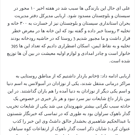
علی ای حال این بارندگی ها سبب شد در هفته اخیر ۱۰ محور در
سیستان و بلوچستان مسدود شود. اربابی مدیرکل دفتر مدیریت
بحران استانداری سیستان و بلوچستان نیز ار خسارت به ۳۰۰ خانه و
تخلیه ۳ روستا خبر داده و گفته بود که این خانه ها در معرض خطر
قرار داشت و ما مجبور شدیم 3 روستا که در حاشیه رودخانه بودند
تخلیه و به نقاط ایمن، اسکان اضطراری دادیم که تعداد این ها 395
خانوار است و چادر امدادی و لوازم اولیه معیشت در بین آن ها توزیع
شده است.
اربابی ادامه داد: 9خانم باردار داشتیم که از مناطق روستایی به
مراکز درمانی منتقل شدند، یکی از نوزادان در آمبولانس به اسم دنیا
و اسم یکی دیگر از نوزادان به دنیا آمده را هم باران گذاشتند. در این
بین بازار داغ شایعات نیز سرد نبود و هر بار خبری در خصوص یک
حادثه سبب نگرانی بیشتر شهروندان می شد یکی از شایعات تخریب
گدار ناهوک سراوان بود به طوری که در تماسی که خبرنگار شستون
با عبدالحکیم شاهمیری بخشدار جالق داشتْ وی این خبر را کذب
عنوان کرد.( شایان ذکر است گدار ناهوک از ارتفاعات کوه سیاهان