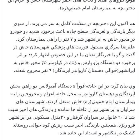
دختر بچه به بيمارستان امام خميني(ره)،
هم اکنون اين دختربچه در سلامت کامل به سر می برند. از سوی
دیگر بارندگی و لغزندگی سطح جاده باعث برخورد شديد دو خودرو
در محور خاش به ايرانشهر شد و ۷ نفر را راهي بيمارستان کرد.
عليرضا سرگزي مسئول فوريت هاي پزشكي شهرستان خاش در
گفت و گو با خبرنگار تفتان ما در این خصوص اظهار كرد: بر اثر
برخورد دو دستگاه پژو پارس و 405 در کیلومتر 70 محور خاش به
ايرانشهر(حوالي دهستان كارواندر ایرندگان) 7 نفر مجروح شدند.
وي بيان كرد: در اين حادثه فوراً 2 دستگاه آمبولانس دو راهي بخش
ايرندگان و دهستان كارواندر به محل حادثه اعزام و مجروحين را به
بيمارستان امام خميني(ره) خاش منتقل كردند. شهرستان های
سراوان و ایرانشهر نیز از غافله جا نمانده و بارندگی های اخیر سبب
شد تا ۲۰ خانوار در سراوان گرفتار و ۲۰منزل مسکونی در ایرانشهر
فرو ریزد. همچنین بارندگی اخیر سبب ریزش کوه حوالی روستای
کشیک در نیکشهر و انسداد این جاده شد.