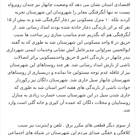
اقتصادی استان نشان می دهد که وضعیت چابهار نیز چندان روبرواه
نیست نه تنها آبگرفتگی معابر را شهروندان این شهرستان تجربه
کردند بلکه ۱۰ منزل مسکونی نیز دچار آبگرفتگی شد و به بیش از ۱۵
نفر که بر اثر بارندگی دچار حادثه شده بودند امداد رسانی شد. از
آبگرفتگی هم که بگذریم عدم مناسب سازی زیر ساخت ها سبب
حریق در ۵ واحد مسکونی این شهرستان شد به طوری که به گفته
ابوالحسن سراوانی مدیرعامل آتش نشانی وخدمات ایمنی شهرداری
بندر چابهار در بارندگی اخیر ۵ حریق واحدمسکونی براثر اتصالات
ناشی از بارش امداد رسانی شد. هر چند روستاهای این شهرستان
نیز از غافله عدم توجه مسئولین جا نمانده و دربسیاری از روستاهای
شهرستان چابهار سیل جاری شد. شهرستان دلگان نیز رکوردار
حوادث ناشی از بارندگی های هفته اخیر استان شد به طوری که
جاری شدن سیل در این شهرستان سبب خسارت زیادی به منازل
روستاییان و محلات دلگان که عمده آن کپری و خانه گلی است وارد
شد.
از سوی دیگر قطعی های مکرر برق . تلفن و اینترنت نیز سبب
کلافگی و خفگی صدای مردم این شهرستان در شبکه های اجتماعی