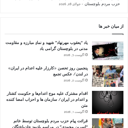
حزب مردم بلوچستان
جولای 28, 2026
از میان خبر ها
یاد “یعقوب مهرنهاد” شهید و نمادِ مبارزه و مقاومت
مدنی در بلوچستان گرامی باد
آگوست 3, 2026
پنجمین روز تحصن «کارزار علیه اعدام در ایران»
در لندن/ عکس تجمع
آگوست 2, 2026
اقدام مشترک علیه موج اعدام‌ها و حکومت کشتار
و اعدام در ایران/ سازمان ها و احزاب امضا کننده
متن
آگوست 1, 2026
قرائت پیام حزب مردم بلوچستان توسط خانم
“اسرین محمدی” در مراسم یادبود جان‌باختگان