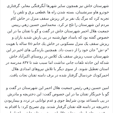
شهرستان خاش نیز همچون سایر شهرها آبگرفتگی معابر، گرفتاری
خودرو هاو سرنشینان، بسته شدن راه ها ،قطعی برق و تلفن را
تجربه کرد که مرگ یک نفر بر اثر ریزش سقف منزل در خاش کام
مردم این شهرستان را تلخ تر کرد. محمدامين حسين زهي رييس
جمعيت هلال احمر شهرستان خاش در گفت و گو با تفتان ما در این
خصوص گفته بود که بامداد چهارشنبه در پی بارش شديد باران و
ریزش سقف یک منزل مسکونی در خاش يك خانم 60 ساله با هويت
“م-ش” جان خود را از دست داد. همچنین بارندگی های اخیر در این
شهرستان سبب ریزش سقف یک کلاس در روستاي اكبرآباد خاش
شدکه این حادثه تلفات جانی نداشت اما سبب شد تا ۸۳۷ مدرسه در
استان تعطیل شوند. از سوی دیگر با تلاش نیروهای امدادی هلال
احمركودك خردسال گرفتار شده در برف دامنه تفتان نجات يافت.
امين حسين زهي رئیس جمعیت هلال احمر این شهرستان در گفت و
گو با خبرنگار تفتان ما در این خصوص گفت: اين دختربچه و مادرش
در پی نامساعد بودن شرایط جوی و عدم توانایی در تردد و بيماربودن
دختربچه در دامنه قله تفتان گرفتار شدند. وی تصريح كرد: با اقدام به
موقع نيروهاي امداد و نجات هلال احمر شهرستان خاش و اعزام اين