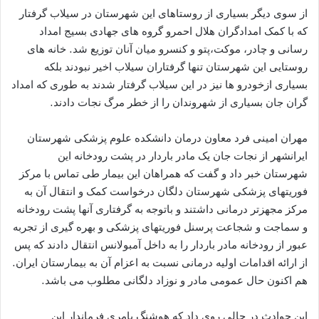
از سوی دیگر بسیاری از روستاهای این شهرستان در سیلاب گرفتار
که با کمک امدادگران هلال احمرو گروه های جهادی بسیج امداد
رسانی و چادر، موکت،پتو و کنسرو میان آنان توزیع شد. خانه های
روستایی این شهرستان تنها گرفتاران سیلاب اخیر نبودند بلکه
بسیاری ازخودرو ها نیز در این سیلاب گرفتار شدند به طوری که امداد
گران جان بسیاری از شهروندان را از خطر مرگ نجات دادند.
مهران امینی فرد معاون درمان دانشکده علوم پزشکی شهرستان
ایرانشهر از نجات جان یک مادر باردار در پشت رودخانه این
شهرستان خبر داد و گفت که همراهان این بیمار طی تماس با مرکز
فوریتهای پزشکی شهرستان دلگان درخواست کمک و انتقال آن به
مرکز مجهزتر درمانی داشتند و باتوجه به گرفتاری آنها پشت رودخانه
و سماجت و شجاعت پرسنل فوریتهای پزشکی و بهره گیری از تجربه
عبور از رودخانه مادر باردار را به داخل آمبولانس انتقال دادند که پس
از ارائه اقدامات اولیه درمانی نسبت به اعزام آن به بیمارستان ایران.
هم اکنون حال عمومی مادر و نوزاد دلگانی مطلوب می باشد.
این حوادث در حالی روی داد که هوشنگ بامری فرماندار این