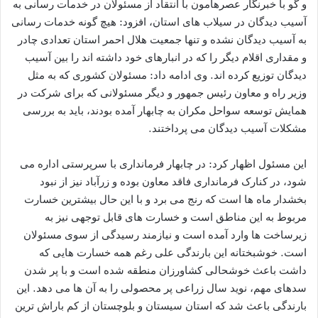
و گو با خبرنگار عصرهامون با انتقاد از مسئولان در خدمات رسانی به
آسیب دیدگان در سیلاب های استان، افزود: هیچ گونه خدمات رسانی
به آسیب دیدگان نشده و تنها جمعیت هلال احمر استان تعدادی چادر
و مقداری اقلام دیگر را که در انبارهای خود داشته اند را بین آسیب
دیدگان توزیع کرده اند. وی ادامه داد: مسئولان کشوری که به مثل
وزیر راه و معاون رئیس جمهور و دیگر مسئولانی که برای شرکت در
همایش توسعه سواحل مکران به چابهار آمده بودند، باید به بررسی
مشکلات آسیب دیدگان می پرداختند.
این مسئول اظهار کرد: در چابهار فرمانداری با سرپرستی اداره می
شود، در کنارک فرمانداری فاقد معاون بوده و زرآباد نیز از نبود
بخشدار ماه ها است که رنج می برد و با این حال بیشترین خسارت
مربوط به این مناطق است و خسارت های قابل توجهی نیز به
زیرساخت ها وارد آمده است و نیازمند رسیدگی از سوی مسئولان
است. خوشبختانه این بارندگی علی رغم همه خسارت هایی که
داشت باعث خوشحالی کشاورزان منطقه شده است و با پر شدن
سدهای مهم، نوید سال زراعی پر محصولی را به آن ها می دهد. این
بارندگی باعث شد که استان سیستان و بلوچستان از کم باراش ترین