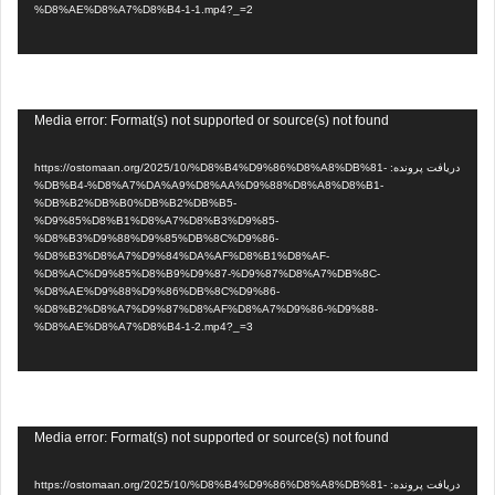
%D8%AE%D8%A7%D8%B4-1-1.mp4?_=2
نمایشگر
Media error: Format(s) not supported or source(s) not found
ویدیو
دریافت پرونده: https://ostomaan.org/2025/10/%D8%B4%D9%86%D8%A8%DB%81-
%DB%B4-%D8%A7%DA%A9%D8%AA%D9%88%D8%A8%D8%B1-
%DB%B2%DB%B0%DB%B2%DB%B5-
%D9%85%D8%B1%D8%A7%D8%B3%D9%85-
%D8%B3%D9%88%D9%85%DB%8C%D9%86-
%D8%B3%D8%A7%D9%84%DA%AF%D8%B1%D8%AF-
%D8%AC%D9%85%D8%B9%D9%87-%D9%87%D8%A7%DB%8C-
%D8%AE%D9%88%D9%86%DB%8C%D9%86-
%D8%B2%D8%A7%D9%87%D8%AF%D8%A7%D9%86-%D9%88-
%D8%AE%D8%A7%D8%B4-1-2.mp4?_=3
نمایشگر
Media error: Format(s) not supported or source(s) not found
ویدیو
دریافت پرونده: https://ostomaan.org/2025/10/%D8%B4%D9%86%D8%A8%DB%81-