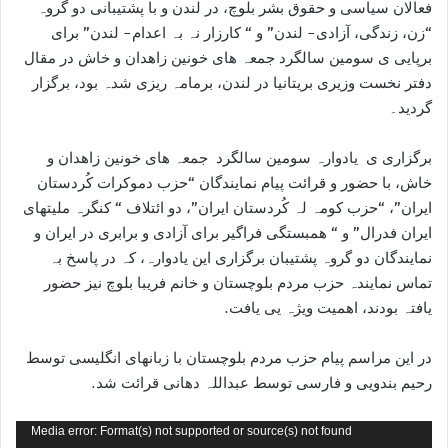
فعالان سیاسی و حقوق بشر بلوچ، در لندن و با پشتیبانی دو گروہ
“زن، زندگی، آزادی- لندن” و “ کارزار نہ بہ اعدام- لندن” برای
برپایی ی سومین سالگرد جمعہ ھای خونین زاھدان و خاش در مقال
دفتر نخست وزیری بریتانیا در لندن، برمامہ ریزی شدہ بود، برگزار
گردید۔
برگزاری ی یادوارہ سومین سالگرد جمعہ ھای خونین زاھدان و
خاش، با حضور و قرائت پیام نمایندگان “حزب دموکرات کُردستان
ایران”، “حزب کومہ لہ کُردستان ایران”، دو ائتلاف “ کنگرہ ملیتھای
ایران فدرال” و “ ھمبستگی فراگیر برای آزادی و برابری در ایران و
نمایندگان دو گروہ پشتیبان برگزاری این یادوارہ، کہ در پاسخ بہ
تماس نمایندہ حزب مردم بلوچستان و خانم فریبا بلوچ نیز حضور
یافتہ بودند، اھمیت ویژہ یی یافت.
در این مراسم پیام حزب مردم بلوچستان با زبانھای انگلیسی توسط
رحیم بندویی و فارسی توسط عبداللہ دھانی قرائت شد.
نمایشگر
Media error: Format(s) not supported or source(s) not found