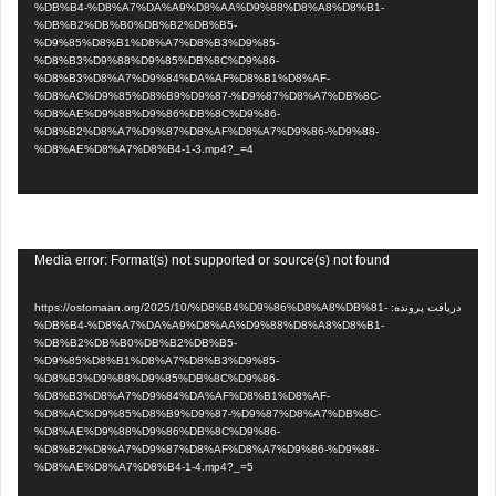
%DB%B4-%D8%A7%DA%A9%D8%AA%D9%88%D8%A8%D8%B1-
%DB%B2%DB%B0%DB%B2%DB%B5-
%D9%85%D8%B1%D8%A7%D8%B3%D9%85-
%D8%B3%D9%88%D9%85%DB%8C%D9%86-
%D8%B3%D8%A7%D9%84%DA%AF%D8%B1%D8%AF-
%D8%AC%D9%85%D8%B9%D9%87-%D9%87%D8%A7%DB%8C-
%D8%AE%D9%88%D9%86%DB%8C%D9%86-
%D8%B2%D8%A7%D9%87%D8%AF%D8%A7%D9%86-%D9%88-
%D8%AE%D8%A7%D8%B4-1-3.mp4?_=4
نمایشگر
Media error: Format(s) not supported or source(s) not found
ویدیو
دریافت پرونده: https://ostomaan.org/2025/10/%D8%B4%D9%86%D8%A8%DB%81-
%DB%B4-%D8%A7%DA%A9%D8%AA%D9%88%D8%A8%D8%B1-
%DB%B2%DB%B0%DB%B2%DB%B5-
%D9%85%D8%B1%D8%A7%D8%B3%D9%85-
%D8%B3%D9%88%D9%85%DB%8C%D9%86-
%D8%B3%D8%A7%D9%84%DA%AF%D8%B1%D8%AF-
%D8%AC%D9%85%D8%B9%D9%87-%D9%87%D8%A7%DB%8C-
%D8%AE%D9%88%D9%86%DB%8C%D9%86-
%D8%B2%D8%A7%D9%87%D8%AF%D8%A7%D9%86-%D9%88-
%D8%AE%D8%A7%D8%B4-1-4.mp4?_=5