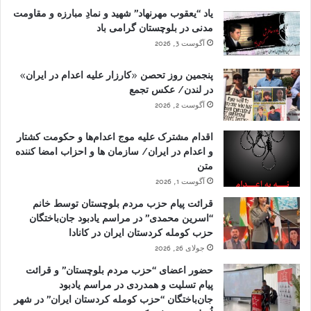
یاد “یعقوب مهرنهاد” شهید و نمادِ مبارزه و مقاومت
مدنی در بلوچستان گرامی باد
آگوست 3, 2026
پنجمین روز تحصن «کارزار علیه اعدام در ایران»
در لندن/ عکس تجمع
آگوست 2, 2026
اقدام مشترک علیه موج اعدام‌ها و حکومت کشتار
و اعدام در ایران/ سازمان ها و احزاب امضا کننده
متن
آگوست 1, 2026
قرائت پیام حزب مردم بلوچستان توسط خانم
“اسرین محمدی” در مراسم یادبود جان‌باختگان
حزب کومله کردستان ایران در کانادا
جولای 26, 2026
حضور اعضای “حزب مردم بلوچستان” و قرائت
پیام تسلیت و همدردی در مراسم یادبود
جان‌باختگان “حزب کومله کردستان ایران” در شهر