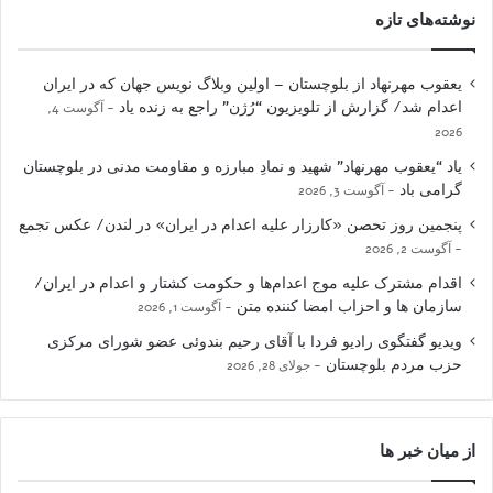
نوشته‌های تازه
یعقوب مهرنهاد از بلوچستان – اولین وبلاگ نویس جهان که در ایران
اعدام شد/ گزارش از تلویزیون “رُژن” راجع به زنده یاد
آگوست 4,
2026
یاد “یعقوب مهرنهاد” شهید و نمادِ مبارزه و مقاومت مدنی در بلوچستان
گرامی باد
آگوست 3, 2026
پنجمین روز تحصن «کارزار علیه اعدام در ایران» در لندن/ عکس تجمع
آگوست 2, 2026
اقدام مشترک علیه موج اعدام‌ها و حکومت کشتار و اعدام در ایران/
سازمان ها و احزاب امضا کننده متن
آگوست 1, 2026
ویدیو گفتگوی رادیو فردا با آقای رحیم بندوئی عضو شورای مرکزی
حزب مردم بلوچستان
جولای 28, 2026
از میان خبر ها