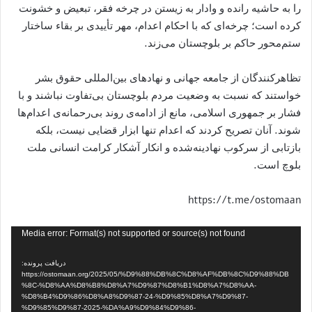
را به حاشیه رانده و وادار به زیستن در چرخه فقر، تبعیض و خشونت
کرده است؛ چرخه‌ای که با احکام اعدام، مهر تأییدی بر بقاء ساختار
ستم‌محور حاکم بر بلوچستان می‌زند.
تظاهرکنندگان از جامعه جهانی و نهادهای بین‌المللی حقوق بشر
خواستند که نسبت به وضعیت مردم بلوچستان بی‌تفاوت نباشند و با
فشار بر جمهوری اسلامی، مانع از ادامه‌ی روند بی‌رحمانه‌ی اعدام‌ها
شوند. آنان تصریح کردند که اعدام تنها ابزار قضایی نیست، بلکه
بازتابی از سرکوب نهادینه‌شده و انکار آشکار کرامت انسانی ملت
بلوچ است.
https://t.me/ostomaan
نمایشگر
Media error: Format(s) not supported or source(s) not found
ویدیو
دریافت پرونده:
https://ostomaan.org/2025/05/%D9%88%DB%8C%D8%AF%DB%8C%D9%88%DB
%8C-%D8%AA%D8%B8%D8%A7%D9%87%D8%B1%D8%A7%D8%AA-
%D8%B4%D9%86%D8%A8%D9%87-24-%D9%85%D8%A7%D9%87-
%D9%85%D9%87-2025-%DA%A9%D9%84%D9%86-