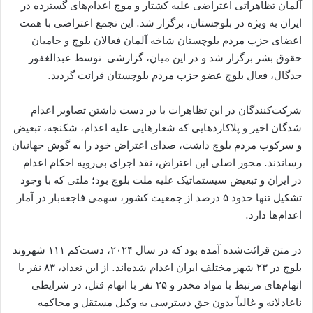
آلمان تظاهراتی اعتراضی علیه کشتار و موج اعدام‌های گسترده در
ایران به ویژه در بلوچستان، برگزار شد. این تجمع اعتراضی با همت
اعضای حزب مردم بلوچستان شاخه آلمان فعالان بلوچ و حامیان
حقوق بشر برگزار شد و در این میان، گزارشی توسط عبدالغفور
جدگال، فعال بلوچ عضو حزب مردم بلوچستان قرائت گردید.
شرکت‌کنندگان در این تظاهرات با در دست داشتن تصاویر اعدام
شدگان اخیر و پلاکاردهایی که شعارهایی علیه اعدام، شکنجه، تبعیض
و سرکوب مردم بلوچ داشت، صدای اعتراض خود را به گوش جهانیان
رساندند. محور اصلی این اعتراض، نقد اجرای بی‌رویه احکام اعدام
در ایران و تبعیض سیستماتیک علیه ملت بلوچ بود؛ ملتی که با وجود
تشکیل تنها حدود ۵ درصد از جمعیت کشور، سهمی فاجعه‌بار در آمار
اعدام‌ها دارد.
در متن قرائت‌شده آمده بود که در سال ۲۰۲۴، دست‌کم ۱۱۱ شهروند
بلوچ در ۲۳ شهر مختلف ایران اعدام شده‌اند. از این تعداد، ۸۳ نفر با
اتهام‌های مرتبط با مواد مخدر و ۲۵ نفر با اتهام قتل، در شرایطی
ناعادلانه و غالباً بدون حق دسترسی به وکیل مستقل و محاکمه