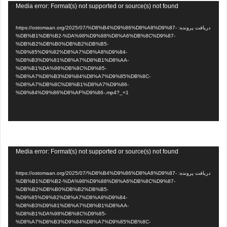
نمایشگر
Media error: Format(s) not supported or source(s) not found
ویدیو
دریافت پرونده: https://ostomaan.org/2025/07/%D8%B4%D9%86%D8%A8%D9%87-
%DB%B1%DB%B2-%DA%98%D9%88%D8%A6%DB%8C%D9%87-
%DB%B2%DB%B0%DB%B2%DB%B5-
%D9%85%D9%82%D8%A7%D8%A8%D9%84-
%D8%B3%D9%81%D8%A7%D8%B1%D8%AA-
%D8%B1%DA%98%DB%8C%D9%85-
%D8%A7%D8%B3%D9%84%D8%A7%D9%85%DB%8C-
%D8%A7%DB%8C%D8%B1%D8%A7%D9%86-
%D9%84%D9%86%D8%AF%D9%86-.mp4?_=1
نمایشگر
Media error: Format(s) not supported or source(s) not found
ویدیو
دریافت پرونده: https://ostomaan.org/2025/07/%D8%B4%D9%86%D8%A8%D9%87-
%DB%B1%DB%B2-%DA%98%D9%88%D8%A6%DB%8C%D9%87-
%DB%B2%DB%B0%DB%B2%DB%B5-
%D9%85%D9%82%D8%A7%D8%A8%D9%84-
%D8%B3%D9%81%D8%A7%D8%B1%D8%AA-
%D8%B1%DA%98%DB%8C%D9%85-
%D8%A7%D8%B3%D9%84%D8%A7%D9%85%DB%8C-