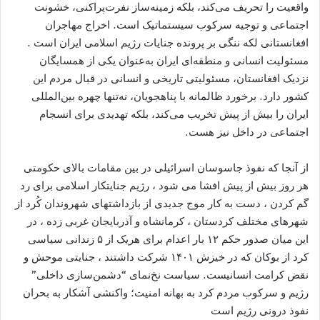
واقعیت را تحریف می‌کند، بلکه زمینه‌ساز نفرت‌پراکنی، خشونت
اجتماعی و توجیه سرکوب سیستماتیک است. اخراج مهاجران
افغانستانی لکه ننگی بر پرونده جنایات رژیم اسلامی ایران است .
مسئولیت انسانی و منطقه‌ای ایران به‌عنوان یکی از همسایگان
نزدیک افغانستان، مسئولیتی تاریخی و انسانی در قبال مردم این
کشور دارد. برخورد ظالمانه با پناهجویان، نه‌تنها چهره بین‌المللی
ایران را بیش از پیش تخریب می‌کند، بلکه تهدیدی برای انسجام
اجتماعی در داخل نیز هست.
از آنجا که نفوذ جاسوسان اسرائیلی در بین مقامات بالای حکومتی
هر روز بیش از پیش افشا می شود ، رژیم جنایتکار اسلامی برای رد
گم کردن ، دست به کار موج جدیدی از بازداشتهای شهروندان کُرد از
شهرهای مختلف کردستان ، کرمانشاه و آذربایجان غربی زده ، در
این میان صدور حکم ۱۲ بار اعدام برای هریک از ۵ زندانی سیاسی
کرد از بوکان که در خیزش ۱۴۰۱ شرکت داشتند ، جنایتی موحش و
نقض کرامت انسانیست. سیاست نخ‌نمای “دشمن‌سازی داخلی”
رژیم و سرکوب مردم کرد به بهانه امنیت؛ واکنشی آشکار به بحران
نفوذ درونی رژیم است