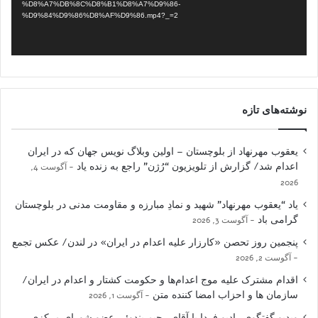
%D8%A7%DB%8C%D8%B1%D8%A7%D9%86-
%D9%84%D9%86%D8%AF%D9%86.mp4?_=2
نوشته‌های تازه
یعقوب مهرنهاد از بلوچستان – اولین وبلاگ نویس جهان که در ایران
اعدام شد/ گزارش از تلویزیون “رُژن” راجع به زنده یاد
آگوست 4,
2026
یاد “یعقوب مهرنهاد” شهید و نمادِ مبارزه و مقاومت مدنی در بلوچستان
گرامی باد
آگوست 3, 2026
پنجمین روز تحصن «کارزار علیه اعدام در ایران» در لندن/ عکس تجمع
آگوست 2, 2026
اقدام مشترک علیه موج اعدام‌ها و حکومت کشتار و اعدام در ایران/
سازمان ها و احزاب امضا کننده متن
آگوست 1, 2026
ویدیو گفتگوی رادیو فردا با آقای رحیم بندوئی عضو شورای مرکزی