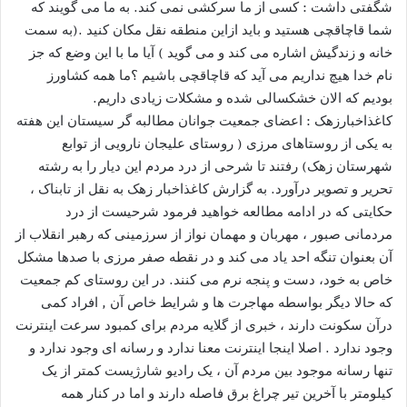
شگفتی داشت : کسی از ما سرکشی نمی کند. به ما می گویند که
شما قاچاقچی هستید و باید ازاین منطقه نقل مکان کنید .(به سمت
خانه و زندگیش اشاره می کند و می گوید ) آیا ما با این وضع که جز
نام خدا هیچ نداریم می آید که قاچاقچی باشیم ؟ما همه کشاورز
بودیم که الان خشکسالی شده و مشکلات زیادی داریم.
کاغذاخبارزهک : اعضای جمعیت جوانان مطالبه گر سیستان این هفته
به یکی از روستاهای مرزی ( روستای علیجان نارویی از توابع
شهرستان زهک) رفتند تا شرحی از درد مردم این دیار را به رشته
تحریر و تصویر درآورد. به گزارش کاغذاخبار زهک به نقل از تابناک ،
حکایتی که در ادامه مطالعه خواهید فرمود شرحیست از درد
مردمانی صبور ، مهربان و مهمان نواز از سرزمینی که رهبر انقلاب از
آن بعنوان تنگه احد یاد می کند و در نقطه صفر مرزی با صدها مشکل
خاص به خود، دست و پنجه نرم می کنند. در این روستای کم جمعیت
که حالا دیگر بواسطه مهاجرت ها و شرایط خاص آن , افراد کمی
درآن سکونت دارند ، خبری از گلایه مردم برای کمبود سرعت اینترنت
وجود ندارد . اصلا اینجا اینترنت معنا ندارد و رسانه ای وجود ندارد و
تنها رسانه موجود بین مردم آن ، یک رادیو شارژیست کمتر از یک
کیلومتر با آخرین تیر چراغ برق فاصله دارند و اما در کنار همه