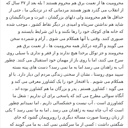
محرومیت ها از نعمت برق هم محروم هستند ! بله بعد از ۳۷ سال که
از انقلاب می گذرد هنوز هستند مردمانی که در نزدیکی ما ، حتی از
حداقل ها هم محرومند ولی دلهای بزرگشان ، غیرت و مردانگیشان و
شاید هم نداشتن سرپناه و امیدی در دیگر نقاط کشور ، موجب شده
که خانه های کوچک خود را رها نکنند و با این شرایط بایستند و
صبوری کنند. وقتی با آنها همکلام می شوی , آرام و شمرده سخن
می گویند و اگرچه درکنار همه محرومیت ها ، از نعمت برق هم
محرومند و جز توکل برخدا هیچ ندارند و از فقر و نداری با سیلی روی
سرخ می کنند، اما با روی باز از مهمان خود استقبال می کنند. چطور
آب به زاهدان می رسد اما به ما نمی رسد؟ دست های پینه بسته
سپید موی روستا ، نشان از سختی زندگی مردم این دیار دارد. با او
همکلام می شویم . با افتخار خود را یک کشاورز معرفی می کند و
می گوید : کشاورز هستم , پدر و بزرگان ما هم کشاورز بوده اند .
آنگاه سوالی مطرح می کند که پاسخی برای آن نداریم : شغل ما
کشاورزی است ، آب نیست و خشکسالی داریم ، اما نمیدانم چطور
است که آب چاه نیمه به زاهدان می رسد , اما به ما نمی رسد ؟ یکی
از زنان روستا صورت مساله دیگری را روبرویمان گشود که جای
شگفتی داشت : کسی از ما سرکشی نمی کند. به ما می گویند که