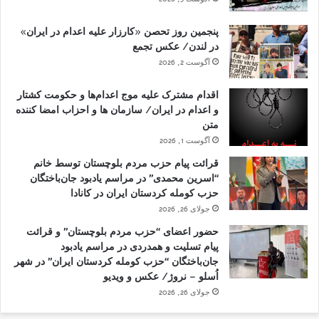
پنجمین روز تحصن «کارزار علیه اعدام در ایران»
در لندن/ عکس تجمع
آگوست 2, 2026
اقدام مشترک علیه موج اعدام‌ها و حکومت کشتار
و اعدام در ایران/ سازمان ها و احزاب امضا کننده
متن
آگوست 1, 2026
قرائت پیام حزب مردم بلوچستان توسط خانم
“اسرین محمدی” در مراسم یادبود جان‌باختگان
حزب کومله کردستان ایران در کانادا
جولای 26, 2026
حضور اعضای “حزب مردم بلوچستان” و قرائت
پیام تسلیت و همدردی در مراسم یادبود
جان‌باختگان “حزب کومله کردستان ایران” در شهر
اُسلو – نروژ/ عکس و ویدیو
جولای 26, 2026