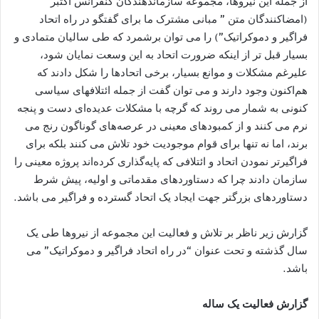
از جمله اين نيروها، مجموعه سازماندهندگان کنفرانس اکتبر
(امضاکنندگان متن ” مبانی مشترک ما برای گفتگو در راه اتحاد
فراگير و دموکراتيک”) را می توان برشمرد که طی ساليان متمادی و
بسيار قبل تر از اينکه ضرورت اتحاد به اين وسعت نمايان شود،
عليرغم مشکلات و موانع بسيار، برخی اتحاد‌ها را شکل دادند که
هم‌اکنون وجود دارند و می توان گفت از جمله ائتلافهای سياسی
کنونی به شمار می روند که گرچه با مشکلات عديده‌ای دست و پنجه
نرم می کنند و از کمبودهای معينی در عرصه‌های گوناگون رنج می
برند، اما نه تنها برای قوام موجوديت خود تلاش می کنند بلکه برای
فراگيرتر نمودن اتحاد و ائتلافی که پايه‌گذاری کرده‌اند پروژه معينی را
سازمان دادند چرا که دستاوردهای مقدماتی و اوليه، پيش شرط
دستاوردهای بزرگتر جهت ایجاد یک اتحاد گسترده و فراگير می باشد.
گزارش زير ناظر بر تلاش و فعاليت اين مجموعه از نيروها طی يک
سال گذشته و تحت عنوان “در راه اتحاد فراگير و دموکراتيک” می
باشد.
گزارش فعاليت يک ساله