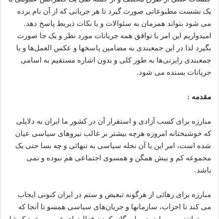
يک نشست مطبوعاتی صورت گيرد تا هر جريانی که از آن نام برده
می شود بتواند همزمان به سئوالات و يا نکات ذيربط پاسخ دهد.
اميدواريم اين امر با توافق همه جريانات مورد نظر و يک جا صورت
بگيرد لذا در اين جمعبندی به مضامين پاسخها و عکس العمل‌ها و يا
جمعبندی رايزنی‌ها به طور کلی و بدون اشاره مستقيم به اسامی
جريانات بسنده می شود.
مقدمه :
مبارزه برای کسب آزادی و استقرار آن در کشور ما ايران به دلايلی
که خوشبختانه امروزه هرچه بيشتر بر غالب نيروهای سياسی عيان
شده است، امر اين يا آن نحله سياسی به تنهائی و چه بسا حتی يک
مجموعه کم و بيش همگن و همسوی اجتماعی هم نبوده و نمی
باشد.
مبارزه برای رهائی از هرگونه تبعيض و ستم در ايران کنونی ايجاب
می کند تا احزاب، سازمانها و جریان‌های سياسی همسو تا آنجا که
می توانند و می بايد، در راه يگانه کردن فعاليتهای عمومی خود کوشا