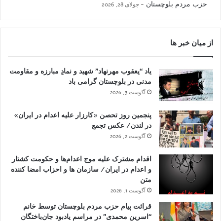
حزب مردم بلوچستان
جولای 28, 2026
از میان خبر ها
یاد “یعقوب مهرنهاد” شهید و نمادِ مبارزه و مقاومت
مدنی در بلوچستان گرامی باد
آگوست 3, 2026
پنجمین روز تحصن «کارزار علیه اعدام در ایران»
در لندن/ عکس تجمع
آگوست 2, 2026
اقدام مشترک علیه موج اعدام‌ها و حکومت کشتار
و اعدام در ایران/ سازمان ها و احزاب امضا کننده
متن
آگوست 1, 2026
قرائت پیام حزب مردم بلوچستان توسط خانم
“اسرین محمدی” در مراسم یادبود جان‌باختگان