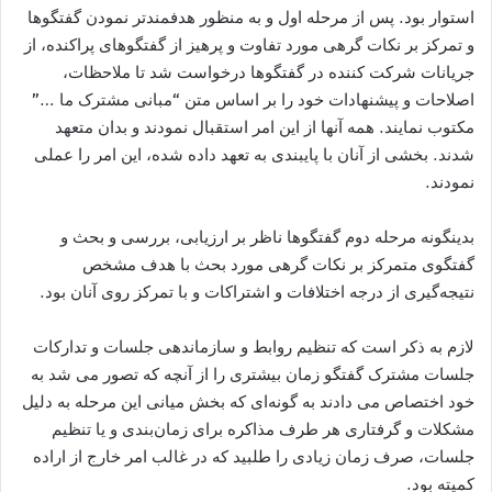
استوار بود. پس از مرحله اول و به منظور هدفمند‌تر نمودن گفتگوها
و تمرکز بر نکات گرهی مورد تفاوت و پرهيز از گفتگوهای پراکنده، از
جريانات شرکت کننده در گفتگوها درخواست شد تا ملاحظات،
اصلاحات و پيشنهادات خود را بر اساس متن “مبانی مشترک ما …”
مکتوب نمايند. همه آنها از اين امر استقبال نمودند و بدان متعهد
شدند. بخشی از آنان با پايبندی به تعهد داده شده، اين امر را عملی
نمودند.
بدينگونه مرحله دوم گفتگوها ناظر بر ارزيابی، بررسی و بحث و
گفتگوی متمرکز بر نکات گرهی مورد بحث با هدف مشخص
نتيجه‌گيری از درجه اختلافات و اشتراکات و با تمرکز روی آنان بود.
لازم به ذکر است که تنظيم روابط و سازماندهی جلسات و تدارکات
جلسات مشترک گفتگو زمان بيشتری را از آنچه که تصور می شد به
خود اختصاص می دادند به گونه‌ای که بخش ميانی اين مرحله به دليل
مشکلات و گرفتاری هر طرف مذاکره برای زمان‌بندی و يا تنظيم
جلسات، صرف زمان زيادی را طلبيد که در غالب امر خارج از اراده
کميته بود.