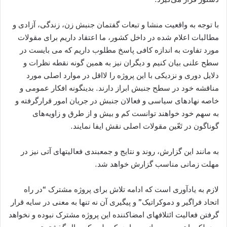
با توجه به واقعيت منشا و تبعات گفتمان جنبش زن، زندگی، آزادی و
مطالبات اعلام شده در داخل کشور، ما اعتقاد داريم برای مقولات
مورد تفاوت به اندازه کافی پاسخ مطلوب داریم که می بایست در
سطح علنی بیان کنیم و ديگران نيز به همين گونه نقطه نظرات و
دلايل دوری و نزديکی با اين پروژه را لااقل در موارد اصلی مورد
مناقشه خود در سطح جنبش ابراز دارند. بدينگونه افکار عمومی و
خاصه نهادهای سياسی و فعالان جنبش در جريان امور قرارگرفته و
به سهم خود خواهند توانست کم و بيش و از طرق و زاويه‌های
گوناگون در تَعّين مقولات اصلی نقش ايفا نمايند.
به مانند اين گزارش، روند و نتايج و جمعبندی فعاليتهای آتی نيز در
مهلت زمانی مناسب گزارش خواهد شد.
لازم به يادآوری است که ادامه تلاش برای پروژه مشترک “در راه
اتحاد فراگير و دموکراتيک” و پيگيری آن نه تنها به معنی در سايه قرار
گرفتن فعاليت ائتلافهای امضا‌کننده اين پروژه مشترک نبوده و نخواهد