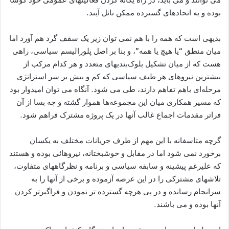
بوده و به اتحادهای گسترده ممکن نائل آيند.
بديهی است که همه را با هم نمی توان زير يک سقف گرد هم آورد اما
ميان منطق “يا هيچ يا همه”، و بنا بر اصل پلوراليسم سياسی، راهی
هست که از ميان تشکيل بلوک‌بنديهای متعدد و هر کدام مرکب از
بيشترين نيروهای هر طيف سياسی که کم و بيش بر سر استراتژی
مرحله‌ای باهم تفاهم دارند، طی می شود. آنگاه می توان اميدوار بود
که مسير همکاری ميان اين مجموعه‌ها هموار گشته و چه بسا از آن
فراتر مقدمات اجماع غالب آنها در يک پروژه مشترک فراهم شود.
گرچه متاسفانه با اين مهم از طرف جريانات مختلف به يکسان
برخورد نمی شود اما در مقابل و خوشبختانه، نيروهائی بوده و هستند
که عليرغم پيشينه و سابقه سياسی و برنامه و نظرگاههای متفاوت،
تلاشهای مشترکی را در اين عرصه آزموده و برخی از آنها را به
سرانجام رسانده‌ و در پی هرچه گسترده تر نمودن و فراگيرتر کردن
آنها بوده و می باشند.