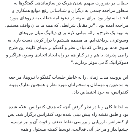
خطاب در ضرورت سهيم شدن هريک در سازماندهی گفتگوها به
منظور مراجعه جمعی به ديگران و شناسائی رفع موانع همکاری و
اتحاد، استوار بود. برای نمونه در دعوتنامه خطاب به نيروهای مورد
مراجعه آمده بود : “در مقابل شرايطی که همه ما بدان واقف هستيم،
به تهيه یک طرح و ارائه مبانی لازم برای ديالوگ ميان نيروهای
وسيع‌تری، پرداخته‌ايم. ما مصمم هستیم با دراز کردن دست یاری به
سوی همه نیروهائی که تبادل نظر و گفتگو بر مبنای کلیت این طرح
را می پذيرند، با هم و در کنار هم در راه ایجاد اتحادی وسيع، فراگير و
دموکراتيک گامی موثر برداريم.”
اين پروسه مدت زمانی را به خاطر جلسات گفتگو با نيروها، مراجعه
به مدعوين و مهمانان و سخنرانان مورد نظر و همچنين تدارک بهينه
کنفرانس، به خود اختصاص داد.
به لحاظ کلی و با در نظر گرفتن آنچه که هدف کنفرانس اعلام شده
بود و طبق نقشه راه پيش بينی شده بود، کنفرانس برگزار شد. پس
از کنفرانس، ارزيابی و بررسی نقاط ضعف و قوت آن و نيز ترسيم
چشم‌انداز و مراحل آتی فعاليت، توسط کميته مسئول و همه