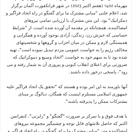
مهرماه 1402 (هفتم اکتبر 2023) در شهر فرانکفورت آلمان برگزار
شد، اعلام علنی “مبانی مشترک ما برای گفتگو در راه اتحاد فراگير و
دمکراتيک” بود. اين متن مشترک با ارزيابی تمامی نيروهای
امضاکننده، همچنانکه در مقدمه آن آورده شده است، از “شرایط
حساسی که خيزش زن، زندگی، آزادی بوجود آورده و همگرایی و
همبستگی لازم و ممکن در میان احزاب و گروهها و شخصیتهای
مخالف رژیم را بە خواست عمومی مردم تبديل نموده است”، تهيه
شده بود تا به سهم خود به خواست “اتحاد وسيع و دموکراتيک که
ضرورتی برای اعتلای انقلاب کنونی و پیروزی آن به شمار رفته و می
رود”، پاسخی درخور داده باشند.
آنها باورمند به اين امر بوده و هستند که “تحقق یک اتحاد فراگیر عليه
جمهوری اسلامی مستلزم اینست کە همگان، دیالوگ بر مبنای
مشترکات ممکن را پذيرفته باشند”.
با هدف فوق و با تمرکز بر ضرورت “گفتگو” و “رايزنی”، کنفرانس
اکتبر که حاصل تلاشهای قابل توجه و چشمگير مجموعه نيروهای
امضاکننده متن “مبانی مشترک ما برای گفتگو در راه اتحاد فراگير و