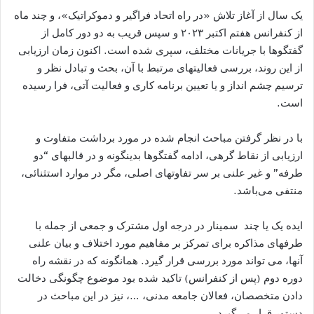
یک سال از آغاز تلاش «در راه اتحاد فراگیر و دموکراتیک»، و چند ماه
از کنفرانس هفتم اکتبر ۲۰۲۳ و سپس قریب به دو دور کامل از
گفتگوها با جریانات مختلف، سپری شده است. اکنون زمان ارزیابی
از این روند، بررسی فعالیتهای مرتبط با آن، بحث و تبادل نظر و
ترسیم چشم انداز و یا تعیین برنامه کاری و فعالیت آتی، فرا رسیده
است.
با در نظر گرفتن مباحث انجام شده در مورد برداشت متفاوت و
ارزیابی از نقاط گرهی، ادامه گفتگوها بدینگونه و در قالبهای “دو
طرفه” و غير علنی بر سر تفاوتهای اصلی، مگر در موارد استثنائی،
منتفی می‌باشد.
ایده یک يا چند سمینار در درجه اول مشترک و جمعی از جمله با
طرفهای مذاکره برای تمرکز بر مفاهیم مورد اختلاف و بیان علنی
آنها، می تواند مورد بررسی قرار گیرد. همانگونه که در نقشه راه
دوره دوم (پس از کنفرانس) تاکيد شده بود موضوع چگونگی دخالت
دادن متخصصان، فعالان جامعه مدنی، …، نيز در این مباحث در
دستور قرار می‌گيرد.