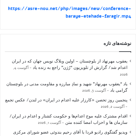
https://asre-nou.net/php/images/new/conference-
baraye-etehade-faragir.mp4
نوشته‌های تازه
یعقوب مهرنهاد از بلوچستان – اولین وبلاگ نویس جهان که در ایران
اعدام شد/ گزارش از تلویزیون “رُژن” راجع به زنده یاد
آگوست 4,
2026
یاد “یعقوب مهرنهاد” شهید و نمادِ مبارزه و مقاومت مدنی در بلوچستان
گرامی باد
آگوست 3, 2026
پنجمین روز تحصن «کارزار علیه اعدام در ایران» در لندن/ عکس تجمع
آگوست 2, 2026
اقدام مشترک علیه موج اعدام‌ها و حکومت کشتار و اعدام در ایران/
سازمان ها و احزاب امضا کننده متن
آگوست 1, 2026
ویدیو گفتگوی رادیو فردا با آقای رحیم بندوئی عضو شورای مرکزی