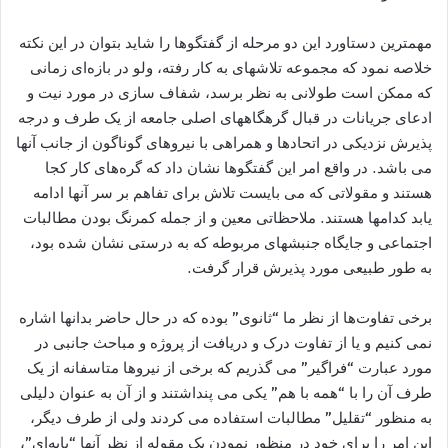
مهمترين دستاورد اين دو مرحله از گفتگوها را شايد بتوان در اين نکته
خلاصه نمود که مجموعه تلاشهای به کار رفته، ولو در بازه‌ای زمانی
که ممکن است طولانی به نظر برسد، شفاف سازی در مورد نيت و
ادعای جريانات در قبال گرهگاههای اصلی جامعه از يک طرف و درجه
پذيرش نزديکی در اتحادها و همراهی با نيروهای گوناگون از جانب آنها
می باشد. در واقع امر اين گفتگوها نشان داد که گره‌های کار کجا
هستند و مقولاتی که می بايست تلاش برای تفاهم بر سر آنها ادامه
يابد کدامها هستند. ملاحظاتی معين و از جمله کمرنگ بودن مطالبات
اجتماعی و جايگاه جنبشهای مربوطه که به درستی نشان شده بود،
به طور طبيعی مورد پذيرش قرار گرفت.
برخی تفاوت‌ها از نظر ما “ثانوی” بوده که در حال حاضر بدانها اشاره
نمی کنيم و يا از تفاوت درک و دريافت از پروژه و مباحث جانبی در
مورد عبارت “فراگير” می گذريم که برخی از نيروها متاسفانه از يک
طرف آن را با “همه با هم” يکی می پنداشتند و از آن به عنوان دليلی
به منظور “تقليل” مطالبات استفاده می کردند ولی از طرف ديگر،
اين امر را برای خود در منظور نمودن يک مقوله از نظر آنها “پايه‌ای”،