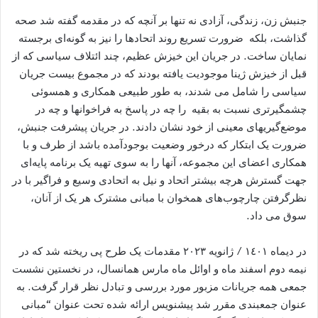
جنبش زن، زندگی، آزادی نه تنها بر آنچه که در مقدمه گفته شد صحه
گذاشت، بلکه ضرورت تسريع روند اتحادها را نيز به گونه‌ای برجسته
نمايان ساخت. در جريان اين خيزش عظيم، چند ائتلاف سياسی که از
قبل از خيزش ژينا موجوديت يافته بودند که در مجموع بيست جريان
سياسی را شامل می شدند، به طور طبيعی همکاری و همسوئی
چشمگيرتری نسبت به بقيه را چه در پاسخ به فراخوانها و چه در
موضع‌گيريهای معينی از خود نشان دادند. در جريان پيشرفت جنبش،
ضرورت يک ابتکار که درخور وضعيت بوجودآمده باشد از طرف و با
همکاری اعضای اين مجموعه، آنها را به سوی تهيه يک برنامه پايه‌ای
جهت گسترش هرچه بيشتر اتحاد و نيل به اتحادی وسيع و فراگير با در
نظرگرفتن چارچوب‌های همخوان با مبانی مشترک هر يک از آنان،
سوق می داد.
در ديماه ١٤٠١ / ژانويه ٢٠٢٣ مقدمات يک طرح پی ريخته شد که در
نيمه دوم اسفند ماه و اوائل ماه مارس همانسال، در نخستين نشست
جمعی همه جريانات مزبور مورد بررسی و تبادل نظر قرار گرفت. به
عنوان جمعبندی مقرر شد پيشنويس ارائه شده تحت عنوان “مبانی