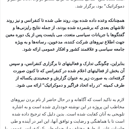
دموکراتيک” بود، برگزار شد.
همچنانکه وعده داده شده بود، روند طی شده تا کنفرانس و نيز روند
تلاشهای بعدی که برشمرده شده بودند، از جمله نتايج رايزنی‌ها و
گفتگوها با جريانات سياسی متعدد، می بايست پس از يک دوره معين
جهت اطلاع نيروهای شرکت کننده، مدعوين، رسانه‌ها و به ويژه
جامعه سياسی و علاقمند کشور و افکار عمومی ارائه شود.
بنابراين، چگونگی تدارک و فعاليتهای تا برگزاری کنفرانس، و سپس
آن بخش از فعاليتهای اعلام شده در کنفرانس که تا کنون صورت
گرفته‌اند، به صورت زير به عنوان گزارش و جمعبندی يکساله از
طرف کميته “در راه اتحاد فراگير و دموکراتيک” ارائه می شود.
لازم به تاکيد است که آگاهانه و در حال حاضر از نام بردن نيروهای
مخاطب اين پروژه در اين نوشته خودداری شده است و به اشاره
تلويحی به آنان کفايت شده است. بدين دليل که ترجيح داده شده
است تا با هماهنگی و رضايت و توافق آنها، اين امر در آينده و طی
جلسات علنی از طرق مختلف و از جمله طی يک کنفرانس عمومی يا