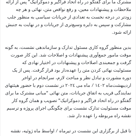
مشترک ما برای گفتگو در راه اتحاد فراگير و دموکراتيک” پس از ارائه
ملاحظات و پيشنهادات معين، و رفع نواقص متن، نهائی و هر چه
زودتر در درجه نخست به تعدادی از جريانات سياسی به منظور جلب
مشارکت و سپس به دايره وسيع‌تری از جريانات و در نهايت به جنبش
ارائه شود.
بدين منظور گروه کاری مسئول تدارک و سازماندهی نشست، به گونه
موقت مامور جمع‌آوری پيشنهادات و اصلاحات شد. اين کار صورت
گرفت و جمعبندی اصلاحات و پيشنهادات در اختيار نهادی که
مسئوليت نهائی کردن متن را عهده‌دار بود قرار گرفت. پس از يک
دوره مشورت و تبادل نظر و مباحث لازم، سرانجام در اواخر
ارديبهشت‌ماه ١٤٠٢ / ماه می ٢٠٢٤ در نشست دوم با حضور هيئتهای
نمايندگی قريب به اتفاق جريانات، متن نهائی “مبانی مشترک ما برای
گفتگو در راه اتحاد فراگير و دموکراتيک” تصويب و همان گروه کار
موقت مسئوليت تدارک نشست برای چگونگی اجرای پروژه و ترسيم
نقشه راه مربوطه را عهده دار شد.
تا قبل از برگزاری اين نشست در تيرماه / اواسط ماه ژوئيه، نقشه