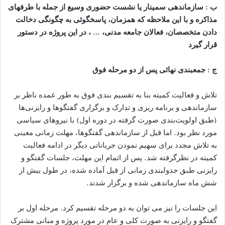
ب : سازماندهی سمينار يا نشست حضوری وسيع از جمله با طرفهای
مذاکره و با اين ملاحظه که همزمان، پاسخگوئی به چگونگی دخالت
دادن متخصصان، فعالان جامعه مدنی، … ، در این پروژه در دستور
قرار گيرد
ج : جمعبندی نهائی پس از دو مرحله فوق
تلاش و فعاليت کميته بنا به تقسيم بندی فوق به طور عمده ناظر بر
سازماندهی و برنامه ريزی و تدارک و برگزاری گفتگوها و رايزنی‌ها
(طبق اولويت‌بندی صورت گرفته در دوره اول) با نيروهای سياسی
مورد نظر بود. اما قبل از سازماندهی گفتگوها، مهلت زمانی معينی
به تلاش مجدد برای سهيم نمودن جرياناتی ديگر در ادامه فعاليت
کميته در نظرگرفته شد. پس از اتمام اين مهلت، جلسات گفتگو و
رايزنی طبق جدولبندی زمانی از قبل آماده شده، در طول بيش از
شش ماه سازماندهی شده و برگزار شدند.
اين جلسات را نيز می توان به دو مرحله تقسيم کرد. مرحله اول بر
گفتگو و رايزنی به صورت کلی و عام در مورد پروژه و مبانی مشترک