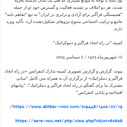
بود بلکه با توجه به موانع بسياری که طی يک سال گذشته تجربه
شدند، هر دو ائتلاف بر تشديد فعاليت و گسترش خود (و از جمله
“همبستگی فراگير برای آزادی و برابری در ايران” به تبع “تفاهم نامه”
جامع و ترکيب اجتماعی متنوع نيروهای تشکيل‌دهنده آن)، تاًکيد ويژه
دارند.
کميته “در راه اتحاد فراگير و دموکراتيک”
١٤ شهريورماه 1403 / ٤ سپتامبر 2024
پيوند‌: گزارش و گزارش تصويری کمیته تدارک کنفرانس «در راه اتحاد
فراگیر و دمکراتیک» از برگزاری آن به همراه متن کامل “مبانی
مشترک ما برای گفتگو در راه اتحاد فراگیر و دمکراتیک”، “پيامهای
افتتاحيه و پايانی کنفرانس”
https://www.akhbar-rooz.com/219448/1402/07/19/
https://asre-nou.net/php/view.php?objnr=60628