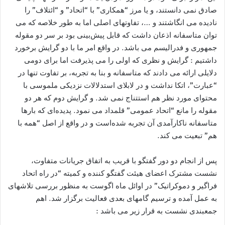
صادق نمی دانستند، و يا مرز “همکاری” با “اتحاد” و “ائتلاف” را
ناديده می انگاشتند و …، تفاوتهای اصلی اما به طور خلاصه که می
توان متاسفانه اذعان داشت که قابل پيش‌بينی بود بر سر دو مقوله
جمهوری و فدراليسم می باشد. در واقع امر ما با دو گرايش برخورد
داشتيم : گرايش و نظری که اولی را می پذيرفت اما برای دومی
دلايلی ارائه می دادند که متاسفانه و بنا به تجربه، بر تفاوت تنها در
“عبارت”، اتکا نداشت و در لابلای استدلالات نزديکی ملموسی با
محتوای مورد نظر هم استتناج نمی شد. و گرايش دوم که هر دو
مقوله را مانع “اتحاد عمومی” قلمداد می نمود. پديده‌ای که بارها
متاسفانه ناکارآمدی آن تجربه شده‌است و در واقع از اصل “همه با
هم” تبعيت می کند.
پس از انجام دو دور گفتگو با قريب به اتفاق جريانات متفاوت،
نشست مشترک اعضای هيئت گفتگو کننده و کميته “در راه اتحاد
فراگير و دموکراتيک” در اوائل ماه اگوست به منظور بررسی تلاشهای
به عمل آمده و ترسيم گامهای بعدی فعاليت برگزار شد. اهم
جمعبندی نشست به قرار زير می باشد :