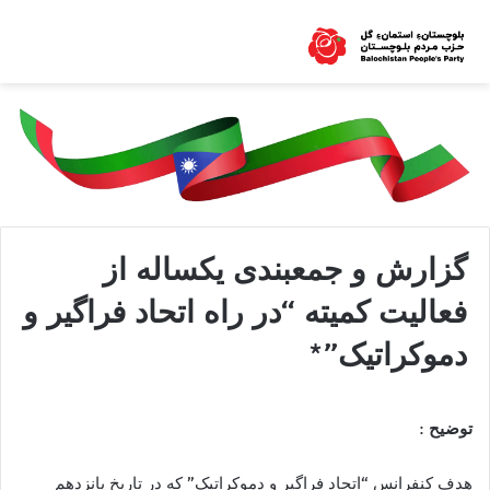
گزارش و جمعبندی يکساله از
فعاليت کميته “در راه اتحاد فراگير و
دموکراتيک”*
توضيح :
هدف کنفرانس “اتحاد فراگير و دموکراتيک” که در تاريخ پانزدهم