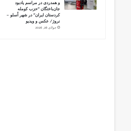
و همدردی در مراسم یادبود
جان‌باختگان “حزب کومله
کردستان ایران” در شهر اُسلو –
نروژ/ عکس و ویدیو
جولای 26, 2026