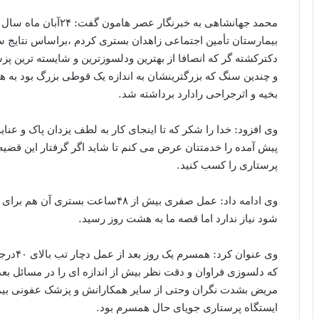
محمد جهانشاهی به خبرن
بیمارستان تأمین اجتماعی زاهدان بستری کردم ،براساس نتایج س
دکترکشته گر که انصافا از بهترین ودلسوزترین و شایسته ترین پ
و چندین سنگ که بزرگترینشان به اندازه یک قوطی بزرگ بود به 
بخیه و اثرجراحی رادارد برداشته شد.
وی افزود: خدا را شکر که تا اینجای کار به لطف یزدان پاک و عن
پیش آمده را خدمتتان عرض می کنم تا شاید اگر گرفتار این قضیه
پرستاری را کسب کنید.
وی ادامه داد: عمل صفری بیش از ۴۸سا
شود نیاز ندارد اما قصه ما به هشت روز رسید.
وی عنوا
که دلسوزی فراوان و دقت نظر بیش از اندازه ای را در مسائل بعد
مریض بشدت نگران وحتی از سایر همکارانش و پزشک عفونی بیم
ایستگاه پرستاری جویای حال همسرم بود.