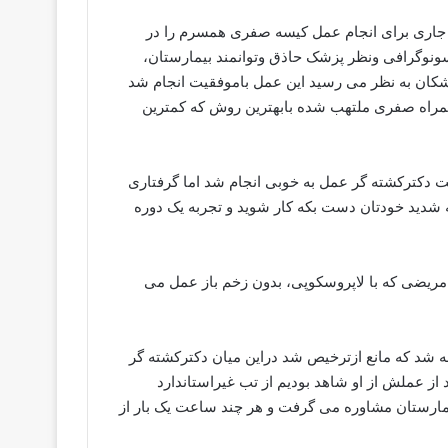
گار عصر هامون گفت: ۲۴آبان ماه سال جاری برای انجام عمل کیسه صفری همسرم را در
ونوگرافی ونظر پزشک حاذق وتوانمند بیمارستان،
زشکان به نظر می رسید این عمل باموفقیت انجام شد
همراه صفری ملتهب شده بابهترین روش که کمترین
ایت دکترکشته گر عمل به خوبی انجام شد اما گرفتاری
 شدید خودتان دست بکه کار شوید و تجربه یک دوره
عت بستری آن هم برای مریضی که با لاپروسکوپی، بدون زخم باز عمل می
ن کرد: همسرم یک روز بعد از عمل دچار تب بالای ۴۰درجه شد که مانع ازترخیص شد دراین میان دکترکشته گر
 از عملش از او شاهد بودیم از تب غیراستاندارد
ارستان مشاوره می گرفت و هر چند ساعت یک بار از