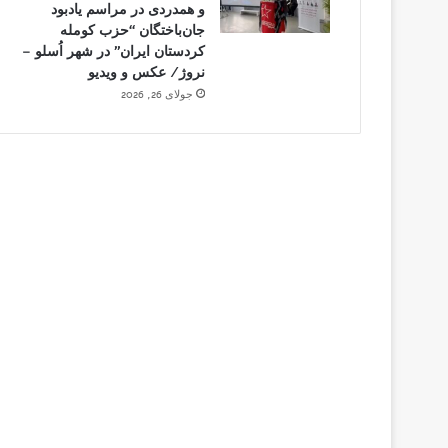
و همدردی در مراسم یادبود
جان‌باختگان “حزب کومله
کردستان ایران” در شهر اُسلو –
نروژ/ عکس و ویدیو
جولای 26, 2026