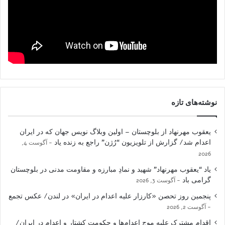
نوشته‌های تازه
یعقوب مهرنهاد از بلوچستان – اولین وبلاگ نویس جهان که در ایران
اعدام شد/ گزارش از تلویزیون “رُژن” راجع به زنده یاد
آگوست 4,
2026
یاد “یعقوب مهرنهاد” شهید و نمادِ مبارزه و مقاومت مدنی در بلوچستان
گرامی باد
آگوست 3, 2026
پنجمین روز تحصن «کارزار علیه اعدام در ایران» در لندن/ عکس تجمع
آگوست 2, 2026
اقدام مشترک علیه موج اعدام‌ها و حکومت کشتار و اعدام در ایران/