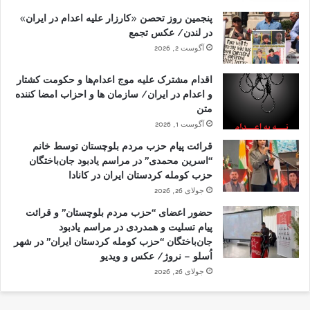
پنجمین روز تحصن «کارزار علیه اعدام در ایران»
در لندن/ عکس تجمع
آگوست 2, 2026
اقدام مشترک علیه موج اعدام‌ها و حکومت کشتار
و اعدام در ایران/ سازمان ها و احزاب امضا کننده
متن
آگوست 1, 2026
قرائت پیام حزب مردم بلوچستان توسط خانم
“اسرین محمدی” در مراسم یادبود جان‌باختگان
حزب کومله کردستان ایران در کانادا
جولای 26, 2026
حضور اعضای “حزب مردم بلوچستان” و قرائت
پیام تسلیت و همدردی در مراسم یادبود
جان‌باختگان “حزب کومله کردستان ایران” در شهر
اُسلو – نروژ/ عکس و ویدیو
جولای 26, 2026