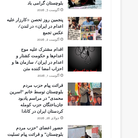
بلوچستان گرامی باد
آگوست 3, 2026
پنجمین روز تحصن «کارزار علیه
اعدام در ایران» در لندن/
عکس تجمع
آگوست 2, 2026
اقدام مشترک علیه موج
اعدام‌ها و حکومت کشتار و
اعدام در ایران/ سازمان ها و
احزاب امضا کننده متن
آگوست 1, 2026
قرائت پیام حزب مردم
بلوچستان توسط خانم “اسرین
محمدی” در مراسم یادبود
جان‌باختگان حزب کومله
کردستان ایران در کانادا
جولای 26, 2026
حضور اعضای “حزب مردم
بلوچستان” و قرائت پیام تسلیت