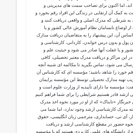
ته اند، اما اکنون برای تصاحب سمت های مدیریتی و
به کمک آن ارتقایی در زندگی این افراد رقم بخورد و
 به شرطی که مدرک اصلی و واقعی دریافت کنند و
از اوضاع نابسامان نظام آموزش عالی کشور و یا
اساس آن، این پیشنهاد را به متقاضیان دریافت مدارک
ن پول و بدون درس خواندن، کاردانی، کارشناسی و
ور و یا غفلت آنها صادر می شود و حیثیت علم و
در این مراکز و دریافت مدرک معتبر تحصیلی، کافی
سال می شود، تماس بگیرید تا مکالمه ای شبیه آنچه
رقم خورد را شاهد باشید؛ مؤسسه ای که کارشناس آن
ریب تهیه مدارک تحصیلی توسط این مؤسسه برایمان
 مؤسسه ما دارای تأییدیه از وزارت علوم است و
اسی ارشد قادر هستیم شرایطی را برای شما فراهم کنیم
برنگار «تابناک» که از او در مورد نحوه اخذ مدرک
ته مدرک کارشناسی ارشد وجود ندارد، اما شما می
ار، آی تی، حسابداری، مترجمی زبان انگلیسی، حقوق
 نحوه حضور در مقطع کارشناسی ارشد و دریافت
ه از دانشگاه های علمی کاربردی هستند که با مؤسسه