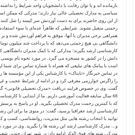
بازمانده اند و یا توان رقابت با دانشجویان واجد شرایط را نداش
سیاسی به مدارک تحصیلی عالی نیاز دارند؛ مدرکی که ممکن است 
از این روی حاضرند برای به دست آوردنش سر کیسه را شل کنند،
زحمتی متقبل نشوند. شرایطی که ظاهراً عده‌ای با سوء استفاده 
همراهی برخی مدیران با آنها، موفق به فراهم آوردنش شده و بر 
دانشگاهی بی هیچ زحمتی می‌دهد که با پرداخت چند میلیون توما
کارشناسی ارشد بگیرند؛ مدارکی که با کمک مدیران دانشگاهی کش
دانش را در کشور به مسخره می گیرد. در مورد نحوه نام نویسی 
است با پیامک های تبلیغی که همراه با شماره تماس برای شما ار
در تماس خبرنگار «تابناک» با کارشناس یکی از این مؤسسه ها 
را زاگرس خوارزمی معرفی کرد و در ادامه از شرایط عجیب و غ
گفت. وی در خصوص فرایند دریافت «مدرک تحصیلی قانونی» گفت:
68 سال سابقه فعالیت آموزشی داریم. ما از ابتدایی تا کارشن
که با کمترین زحمت مدرک تحصیلی بگیرید. او در پاسخ به پرسش خ
کارشناسی ارشد جغرافیا پرسید، گفت: در منوی ما برای این رش
توانید با انتخاب رشته هایی مثل مدیریت، روانشناسی، کسب و ک
و… مدرک کارشناسی ارشد این رشته ها را بگیرید. وی در مورد
مدرک رشته های فوق الذکر ادامه داد: در شهر تهران چندین شعب