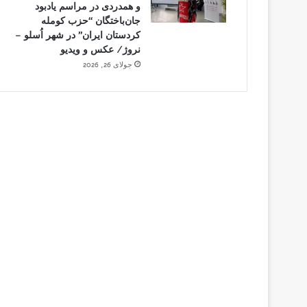
و همدردی در مراسم یادبود
جان‌باختگان “حزب کومله
کردستان ایران” در شهر اُسلو –
نروژ/ عکس و ویدیو
جولای 26, 2026