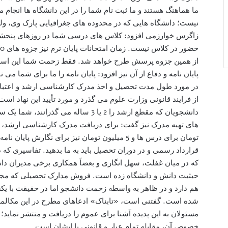
ما هماهنگ هستند و ما ثبت نام شما را در این دانشگاه ها انجام م
نیست؛ دانشگاه هایی که در محدوده های جغرافیایی پارک وی، و
زاگرس خوارزمی افزود: کلاس های درسی شما در روزهای پنجشنبه
از همین جزوه پرسش طرح خواهد شد. فقط زحمت شما این است که 
پایان نامه و دفاع از آن نیز افزود: پایان نامه را ما برای شما می
در مورد طول مدت تحصیل و اخذ مدرک کارشناسی ارشد و اعتبار آ
از فرایند قانونی وزارت علوم می گذرد و مورد تأیید این نهاد ا
دانشجویان که مقطع ارشد را 2 یا 3 ساله م
تومان برای درس ها و 5 میلیون تومان نیز برای نگار
قرارداد رسمی و در دوران تحصیل باید به ما بدهید. تفاسیری که 
که در میان غفلت، سهل انگاری و بعضاً همکاری برخی مدیران دا
حیثیت دانش و دانشگاه زده است. فروش مدارک تحصیلی که مجوزه
هم دارد و در ظاهر به واسطه زحمت دانشجو اما در حقیقت با یک
شده است. گفتنی است، «تابناک» ادعاهای مطرح در این مکالمه را
مسئولان به این پدیده آشنا برای عموم را دریافت و منتشر نماید؛ 
خصوص آن، مقابله تمام عیار و قانونی با ایشان است.