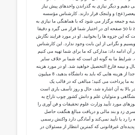
ی دهیم و دیگر نیازی به گذراندن واحدهای پیش نیاز
لیعصر(عج) و ولنجک قرار دارند. کارشناس مؤسسه
 و جمعه برگزار می شود که با هماهنگی ما نیازی به
حضور در کلاس نیست. زمان امتحانات پایان ترم نیز جزوه های 20 تا 30 صفحه ای در اختیار شما قرار می گیرد و دقیقا
این جزوه ها را بخوانید. او در مورد فرایند نگارش
 نویسیم و نگرانی از این بابت وجود ندارد. این کارشناس
ن ادامه داد: مدارکی که ما برای شما تهیه می کنیم
ست. شرایط ما به گونه ای است که شما بر خلاف سایر
ی گذرانند، شما یک سال و نیمه فارغ التحصیل خواهید شد. او در مورد هزینه
های تهیه مدرک نیز گفت: برای دریافت مدرک کارشناسی ارشد، جدا از هزینه هایی که باید به دانشگاه بدهید، 8 میلیون
ش پایان نامه به ما پرداخت می کنید؛ مبالغی که در قالب یک
در بالا به آن اشاره شد، حال و روز تأسف باری است
نشگاهی و متولیان علم و دانش کشور چوب تاراج به
ای مورد تأیید وزارت علوم تحقیقات و فن آوری را
سری زد و بند مالی و دریافت مبالغ هنگفت حاصل
 رد یا تأیید نمی‌کند و آمادگی دارد واکنش رسمی
پدیده‌ای غیرقانونی که کمترین انتظار از مسئولان در