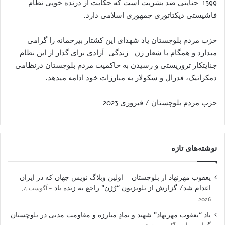
1399 جنایتی ضد بشریت است که حکایت از درنده خویی نظام
فاشیستی دیکتاتوری جمهوری اسلامی دارد.
حزب مردم بلوچستان یاد شهدای این کشتار بیرحمانه را گرامی
میدارد و همگام با شعار زن- زندگی-آزادی برای گذار از این نظام
جنایتکار تروریستی و رسیدن به حاکمیت مردم بلوچستان درنظامی
دمکراتیک، فدرال و سکولار به مبارزات خود ادامه میدهد.
حزب مردم بلوچستان / فبروری 2023
نوشته‌های تازه
یعقوب مهرنهاد از بلوچستان – اولین وبلاگ نویس جهان که در ایران
اعدام شد/ گزارش از تلویزیون “رُژن” راجع به زنده یاد
آگوست 4,
2026
یاد “یعقوب مهرنهاد” شهید و نمادِ مبارزه و مقاومت مدنی در بلوچستان