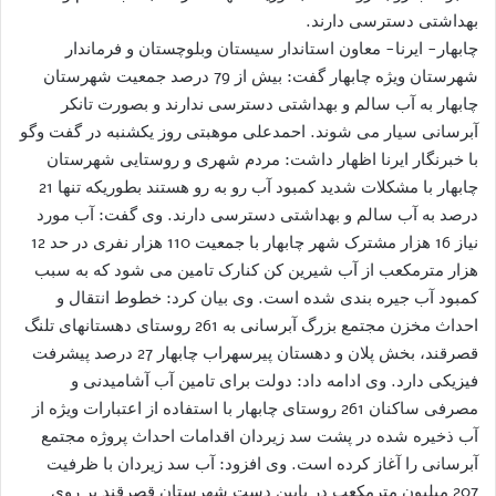
بهداشتی دسترسی دارند.
چابهار- ایرنا- معاون استاندار سیستان وبلوچستان و فرماندار
شهرستان ویژه چابهار گفت: بیش از 79 درصد جمعیت شهرستان
چابهار به آب سالم و بهداشتی دسترسی ندارند و بصورت تانکر
آبرسانی سیار می شوند. احمدعلی موهبتی روز یکشنبه در گفت وگو
با خبرنگار ایرنا اظهار داشت: مردم شهری و روستایی شهرستان
چابهار با مشکلات شدید کمبود آب رو به رو هستند بطوریکه تنها 21
درصد به آب سالم و بهداشتی دسترسی دارند. وی گفت: آب مورد
نیاز 16 هزار مشترک شهر چابهار با جمعیت 110 هزار نفری در حد 12
هزار مترمکعب از آب شیرین کن کنارک تامین می شود که به سبب
کمبود آب جیره بندی شده است. وی بیان کرد: خطوط انتقال و
احداث مخزن مجتمع بزرگ آبرسانی به 261 روستای دهستانهای تلنگ
قصرقند، بخش پلان و دهستان پیرسهراب چابهار 27 درصد پیشرفت
فیزیکی دارد. وی ادامه داد: دولت برای تامین آب آشامیدنی و
مصرفی ساکنان 261 روستای چابهار با استفاده از اعتبارات ویژه از
آب ذخیره شده در پشت سد زیردان اقدامات احداث پروژه مجتمع
آبرسانی را آغاز کرده است. وی افزود: آب سد زیردان با ظرفیت
207 میلیون مترمکعب در پایین دست شهرستان قصرقند بر روی