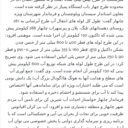
محدوده طرح چهار باب ایستگاه پمپاژ در نظر گرفته شده است.
معاون استاندار سیستان وبلوچستان و فرماندار شهرستان ویژه
چابهار گفت: طول کل لوله های انتقال آب طرح آبرسانی به 261
روستای دهستانهای تلنگ، پلان و پیرسهراب چابهار 288 کیلومتر پیش
بینی شده که تاکنون 150 کیلومتر آن اجرا شده است. موهبتی افزود:
در این طرح لوله های قطر 400 تا 800 میلی متر از جنس چدن
نشکن داکتیل و grp، قطر 160 تا 355 میلی متر از جنس pvc-u و قطر
90 تا 250 میلی متر از جنس پلی اتیلین استفاده می شود. وی تصریح
کرد: در این طرح طول لوله های شبکه توزیع آب 600 کیلومتر پیش
بینی که 150 کیلومتر آن انجام شده است. وی گفت: جمع آوری آب
های سطح و هدایت آنها به هوتگ ها(گودال بزرگ آب) یک دانش بومی
است که می طلبد اعتبارات ویژه ای برای ساماندهی آنها اختصاص
پیدا کند تا آب برای شستشو و احشام ذخیره و استفاده شود.
فرماندار چابهار خواستار احداث آب شیرین کن برای تامین آب مردم
شهر چابهار و منطقه دشتیاری شد و افزود: آب بی کران اقیانوس
ظرفیت خوبی برای نجات از بحران بی آبی و خشکسالی است که با
برنامه ریزی و سرمایه گذاری دولتی یا بخش خصوصی می توان آب
آشامیدنی و کشاورزی را در افق بلند مدت تامین کرد. شهرستان