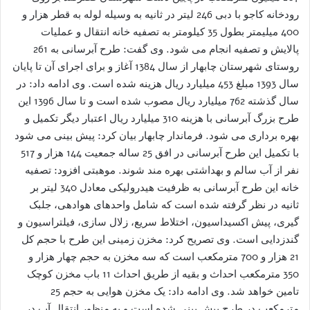
رودخانه کاجو با دبی 246 لیتر در ثانیه به وسیله لوله به قطر هزار و
400 میلیمتر بطول 35 کیلومتر به تصفیه خانه انتقال و عملیات
پالایش و تصفیه انجام می شود. وی گفت: طرح آبرسانی به 261
روستای شهرستان چابهار از سال 1384 آغاز و برای اجرای آن تا پایان
سال 1393 مبلغ 453 میلیارد ریال هزینه شده است. وی ادامه داد: در
سال گذشته 762 میلیارد ریال مصوب شده است و تا سال 1396 این
طرح بزرگ آبرسانی با هزینه 310 میلیارد ریال اعتبار دیگر تکمیل و
بهره برداری می شود. فرماندار چابهار بیان کرد: پیش بینی می شود
با تکمیل این طرح آبرسانی در افق 25 ساله جمعیت 144 هزار و 517
نفر از آب سالم و بهداشتی بهره مند شوند. موهبتی افزود: تصفیه
خانه این طرح آبرسانی به ظرفیت هیدرولیکی معادل 340 لیتر بر
ثانیه در نظر گرفته شده است که شامل واحدهای هوادهی، جلبک
گیری، پیش اکسیداسیون، اختلاط سریع، زلال سازی، فیلتراسیون و
گندزدایی است. وی تصریح کرد: مخزن زمینی این طرح با حجم کل
21 هزار و 700 مترمکعب است که سه مخزن به حجم چهار هزار و
350 مترمکعب احداث و بقیه از طریق احداث 11 باب مخزن کوچک
تامین خواهد شد. وی ادامه داد: یک مخزن هوایی به حجم 25
مترمکعب در طرح پیش بینی شده است و به منظور انتقال آب در