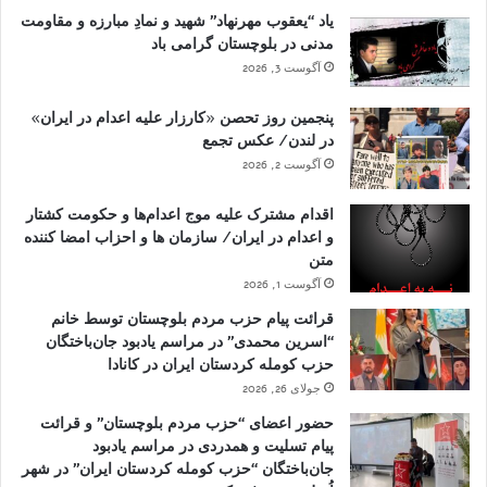
یاد “یعقوب مهرنهاد” شهید و نمادِ مبارزه و مقاومت
مدنی در بلوچستان گرامی باد
آگوست 3, 2026
پنجمین روز تحصن «کارزار علیه اعدام در ایران»
در لندن/ عکس تجمع
آگوست 2, 2026
اقدام مشترک علیه موج اعدام‌ها و حکومت کشتار
و اعدام در ایران/ سازمان ها و احزاب امضا کننده
متن
آگوست 1, 2026
قرائت پیام حزب مردم بلوچستان توسط خانم
“اسرین محمدی” در مراسم یادبود جان‌باختگان
حزب کومله کردستان ایران در کانادا
جولای 26, 2026
حضور اعضای “حزب مردم بلوچستان” و قرائت
پیام تسلیت و همدردی در مراسم یادبود
جان‌باختگان “حزب کومله کردستان ایران” در شهر