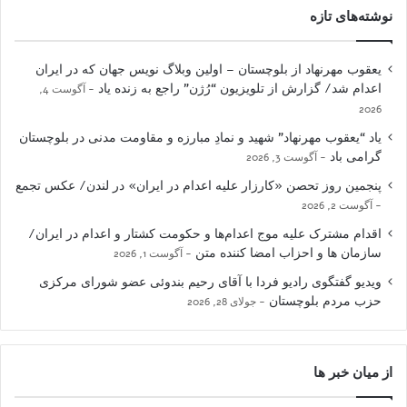
نوشته‌های تازه
یعقوب مهرنهاد از بلوچستان – اولین وبلاگ نویس جهان که در ایران
اعدام شد/ گزارش از تلویزیون “رُژن” راجع به زنده یاد
آگوست 4,
2026
یاد “یعقوب مهرنهاد” شهید و نمادِ مبارزه و مقاومت مدنی در بلوچستان
گرامی باد
آگوست 3, 2026
پنجمین روز تحصن «کارزار علیه اعدام در ایران» در لندن/ عکس تجمع
آگوست 2, 2026
اقدام مشترک علیه موج اعدام‌ها و حکومت کشتار و اعدام در ایران/
سازمان ها و احزاب امضا کننده متن
آگوست 1, 2026
ویدیو گفتگوی رادیو فردا با آقای رحیم بندوئی عضو شورای مرکزی
حزب مردم بلوچستان
جولای 28, 2026
از میان خبر ها