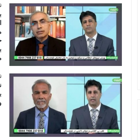
ب
ا
م
ح
ب
م
ن
ب
و