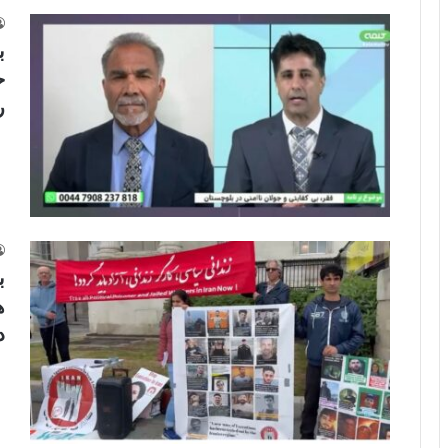
ب
ح
ر
ب
ه
د