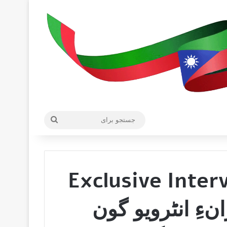
جستجو
برای
Exclusive Inter
ُ ترانءِ انٹرویو گون