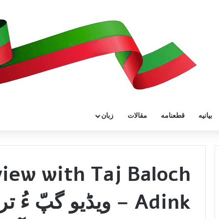
بیانیه
قطعنامه
مقالات
زبان
view with Taj Baloch
– Adink ویڈیو گپّ ء