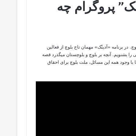
نک” پروگرام چه
‎داستانِ درد و غم بلوچستان و مظلومیت ملت بلوچ از زبان تاج بلوچ. ‎در برنامه «آدینْک» مهمان تاج بلوچ از فعالین
حقوق بشر بلوچ بودیم تا با دردهای ملت بلوچ در بلوچستان شرقی را بشنویم. ‎آنچه بر بلوچ و بلوچستان میگذرد قصه
ا با وجود همه این مسائل، ملت بلوچ برای احقاق