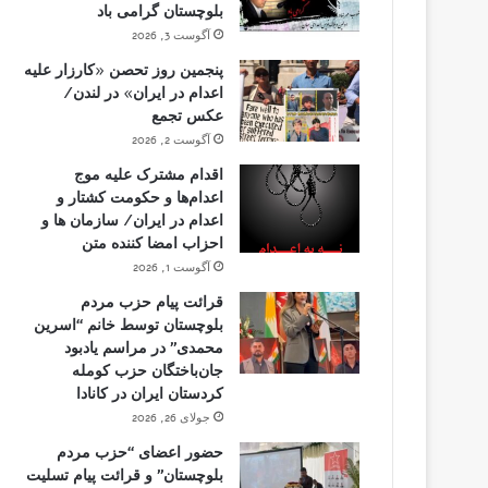
بلوچستان گرامی باد
آگوست 3, 2026
پنجمین روز تحصن «کارزار علیه
اعدام در ایران» در لندن/
عکس تجمع
آگوست 2, 2026
اقدام مشترک علیه موج
اعدام‌ها و حکومت کشتار و
اعدام در ایران/ سازمان ها و
احزاب امضا کننده متن
آگوست 1, 2026
قرائت پیام حزب مردم
بلوچستان توسط خانم “اسرین
محمدی” در مراسم یادبود
جان‌باختگان حزب کومله
کردستان ایران در کانادا
جولای 26, 2026
حضور اعضای “حزب مردم
بلوچستان” و قرائت پیام تسلیت