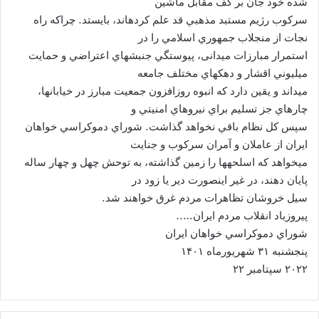
شده خود جان بر کف مقابل ماشين
سرکوب رژيم مستبد مذهبي قد علم کردهاند، بايستد. چراکه راه
نجات از منجلاب جمهوري اسلامي را در
استمرار مبارزات ميدانی، پيوستگي جنبشهاي اعتراضي و حمايت
ميليوني اقشار و دهکهاي مختلف جامعه
ميداند و يقين دارد که انبوه روزافزون جمعيت مبارز در خيابانها،
چارهاي جز تسليم براي نيروهاي امنيتي و
سپس کل نظام باقي نخواهد گذاشت. شوراي دموکراسي خواهان
ايران از عاملان و آمران سرکوب و جنايت
ميخواهد که اسلحهها را زمين گذاشته، به توحش چهل و چهار ساله
پايان دهند، در غير اينصورت دير يا زود در
سيل خروشان تظاهرات مردم غرق خواهند شد.
پيروزباد انقلاب مردم ايران…..
شوراي دموکراسي خواهان ايران
پنجشنبه ۳۱ شهريورماه ۱۴۰۱
۲۰۲۲ سپتامبر ۲۲