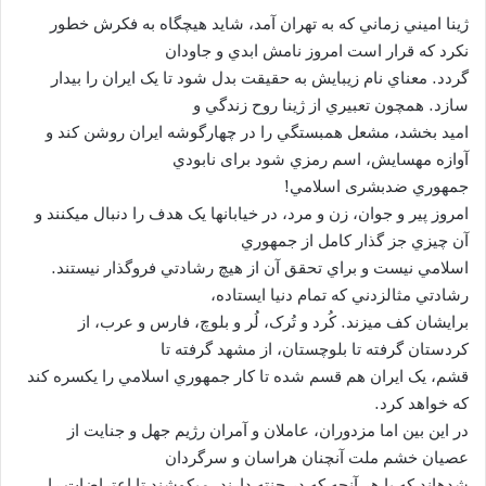
ژينا اميني زماني که به تهران آمد، شايد هيچگاه به فکرش خطور
نکرد که قرار است امروز نامش ابدي و جاودان
گردد. معناي نام زيبايش به حقيقت بدل شود تا يک ايران را بيدار
سازد. همچون تعبيري از ژينا روح زندگي و
اميد بخشد، مشعل همبستگي را در چهارگوشه ايران روشن کند و
آوازه مهسايش، اسم رمزي شود برای نابودي
جمهوري ضدبشری اسلامي!
امروز پير و جوان، زن و مرد، در خيابانها يک هدف را دنبال ميکنند و
آن چيزي جز گذار کامل از جمهوري
اسلامي نيست و براي تحقق آن از هيچ رشادتي فروگذار نيستند.
رشادتي مثالزدني که تمام دنيا ايستاده،
برايشان کف ميزند. کُرد و تُرک، لُر و بلوچ، فارس و عرب، از
کردستان گرفته تا بلوچستان، از مشهد گرفته تا
قشم، يک ايران هم قسم شده تا کار جمهوري اسلامي را يکسره کند
که خواهد کرد.
در اين بين اما مزدوران، عاملان و آمران رژيم جهل و جنايت از
عصيان خشم ملت آنچنان هراسان و سرگردان
شدهاند که با هر آنچه که در چنته دارند، ميکوشند تا اعتراضات را