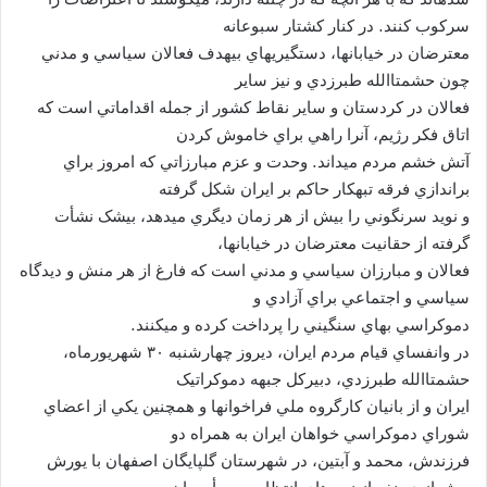
سرکوب کنند. در کنار کشتار سبوعانه
معترضان در خيابانها، دستگيريهاي بيهدف فعالان سياسي و مدني
چون حشمتاالله طبرزدي و نيز ساير
فعالان در کردستان و ساير نقاط کشور از جمله اقداماتي است که
اتاق فکر رژيم، آنرا راهي براي خاموش کردن
آتش خشم مردم ميداند. وحدت و عزم مبارزاتي که امروز براي
براندازي فرقه تبهکار حاکم بر ايران شکل گرفته
و نويد سرنگوني را بيش از هر زمان ديگري ميدهد، بيشک نشأت
گرفته از حقانيت معترضان در خيابانها،
فعالان و مبارزان سياسي و مدني است که فارغ از هر منش و ديدگاه
سياسي و اجتماعي براي آزادي و
دموکراسي بهاي سنگيني را پرداخت کرده و ميکنند.
در وانفساي قيام مردم ايران، ديروز چهارشنبه ۳۰ شهريورماه،
حشمتاالله طبرزدي، دبيرکل جبهه دموکراتيک
ايران و از بانيان کارگروه ملي فراخوانها و همچنين يکي از اعضاي
شوراي دموکراسي خواهان ايران به همراه دو
فرزندش، محمد و آبتين، در شهرستان گلپايگان اصفهان با يورش