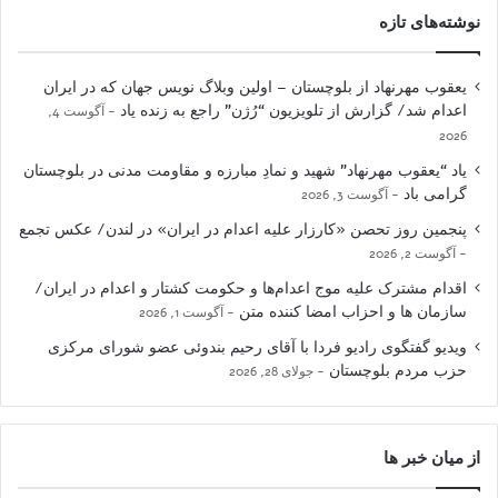
نوشته‌های تازه
یعقوب مهرنهاد از بلوچستان – اولین وبلاگ نویس جهان که در ایران
اعدام شد/ گزارش از تلویزیون “رُژن” راجع به زنده یاد
آگوست 4,
2026
یاد “یعقوب مهرنهاد” شهید و نمادِ مبارزه و مقاومت مدنی در بلوچستان
گرامی باد
آگوست 3, 2026
پنجمین روز تحصن «کارزار علیه اعدام در ایران» در لندن/ عکس تجمع
آگوست 2, 2026
اقدام مشترک علیه موج اعدام‌ها و حکومت کشتار و اعدام در ایران/
سازمان ها و احزاب امضا کننده متن
آگوست 1, 2026
ویدیو گفتگوی رادیو فردا با آقای رحیم بندوئی عضو شورای مرکزی
حزب مردم بلوچستان
جولای 28, 2026
از میان خبر ها