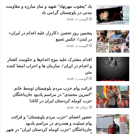
یاد “یعقوب مهرنهاد” شهید و نمادِ مبارزه و مقاومت
مدنی در بلوچستان گرامی باد
آگوست 3, 2026
پنجمین روز تحصن «کارزار علیه اعدام در ایران»
در لندن/ عکس تجمع
آگوست 2, 2026
اقدام مشترک علیه موج اعدام‌ها و حکومت کشتار
و اعدام در ایران/ سازمان ها و احزاب امضا کننده
متن
آگوست 1, 2026
قرائت پیام حزب مردم بلوچستان توسط خانم
“اسرین محمدی” در مراسم یادبود جان‌باختگان
حزب کومله کردستان ایران در کانادا
جولای 26, 2026
حضور اعضای “حزب مردم بلوچستان” و قرائت
پیام تسلیت و همدردی در مراسم یادبود
جان‌باختگان “حزب کومله کردستان ایران” در شهر