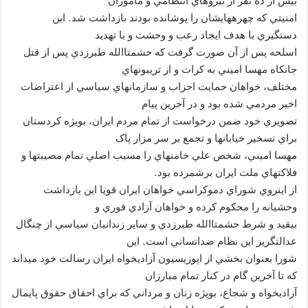
بيش از ده نفر از نيروهاي انتظامي و مأموران
امنيتي که چهرههايشان را پوشانده بودند بازداشت شد. اين
دستگيري با هدف ايجاد رعب و وحشت و با تهديد
اسلحه پس از آن صورت گرفت که حشمتاالله طبرزدي پس از قتل
جانکاه مهسا اميني به کرات و از تريبونهاي
مختلف، خواهان حمايت احزاب و سازمانهاي سياسي از اعتراضات
اخير مردمي شده بود و در آخرين پيام
تصويري خود ضمن درخواست از تمام مردم ايران، بويژه کردستان
براي تسخير خيابانها و تجمع بر سر مزار پاک
مهسا اميني، شخص علي خامنهاي را مسبب اصلي تمام مصيبتها و
فلاکتهاي ملت ايران برشمرده بود.
از اينروي شوراي دموکراسي خواهان ايران قويا اين بازداشت
وحشيانه را محکوم کرده و خواهان آزادي فوري و
بيقيد و شرط حشمتاالله طبرزدي و ساير زندانيان سياسي از چنگال
عدالتگريز اين نظام ضدانساني است. اين
شورا بعنوان بخشي از اپوزيسيون آزاديخواه ايران رسالت خود ميداند
که تا آخرين گام در کنار تمام مبارزان
آزاديخواه و شجاع، بويژه زنان و مرداني که براي احقاق حقوق پايمال