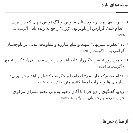
نوشته‌های تازه
یعقوب مهرنهاد از بلوچستان – اولین وبلاگ نویس جهان که در ایران
اعدام شد/ گزارش از تلویزیون “رُژن” راجع به زنده یاد
آگوست 4,
2026
یاد “یعقوب مهرنهاد” شهید و نمادِ مبارزه و مقاومت مدنی در بلوچستان
گرامی باد
آگوست 3, 2026
پنجمین روز تحصن «کارزار علیه اعدام در ایران» در لندن/ عکس تجمع
آگوست 2, 2026
اقدام مشترک علیه موج اعدام‌ها و حکومت کشتار و اعدام در ایران/
سازمان ها و احزاب امضا کننده متن
آگوست 1, 2026
ویدیو گفتگوی رادیو فردا با آقای رحیم بندوئی عضو شورای مرکزی
حزب مردم بلوچستان
جولای 28, 2026
از میان خبر ها