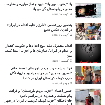
یاد “یعقوب مهرنهاد” شهید و نمادِ مبارزه و مقاومت
مدنی در بلوچستان گرامی باد
آگوست 3, 2026
پنجمین روز تحصن «کارزار علیه اعدام در ایران»
در لندن/ عکس تجمع
آگوست 2, 2026
اقدام مشترک علیه موج اعدام‌ها و حکومت کشتار
و اعدام در ایران/ سازمان ها و احزاب امضا کننده
متن
آگوست 1, 2026
قرائت پیام حزب مردم بلوچستان توسط خانم
“اسرین محمدی” در مراسم یادبود جان‌باختگان
حزب کومله کردستان ایران در کانادا
جولای 26, 2026
حضور اعضای “حزب مردم بلوچستان” و قرائت
پیام تسلیت و همدردی در مراسم یادبود
جان‌باختگان “حزب کومله کردستان ایران” در شهر