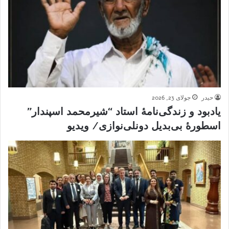
حیدر
جولای 23, 2026
یادبود و زندگی‌نامهٔ استاد “شیرمحمد اسپندار”
اسطورهٔ بی‌بدیل دونلی‌نوازی/ ویدیو