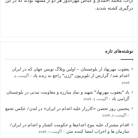
اراک، محمد احمدی و عباس مهراندوز هر دو از مشهد بودند که در این
درگیری کشته شدند.
نوشته‌های تازه
یعقوب مهرنهاد از بلوچستان – اولین وبلاگ نویس جهان که در ایران
اعدام شد/ گزارش از تلویزیون “رُژن” راجع به زنده یاد
آگوست 4,
2026
یاد “یعقوب مهرنهاد” شهید و نمادِ مبارزه و مقاومت مدنی در بلوچستان
گرامی باد
آگوست 3, 2026
پنجمین روز تحصن «کارزار علیه اعدام در ایران» در لندن/ عکس تجمع
آگوست 2, 2026
اقدام مشترک علیه موج اعدام‌ها و حکومت کشتار و اعدام در ایران/
سازمان ها و احزاب امضا کننده متن
آگوست 1, 2026