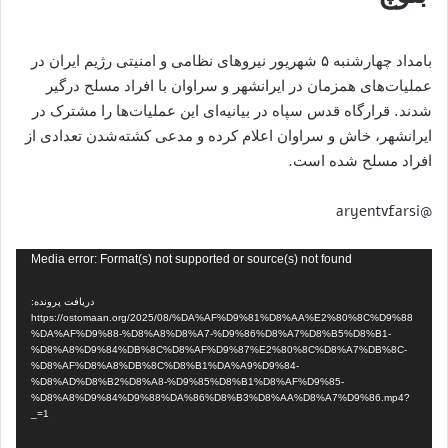
بامداد چهارشنبه ۵ شهریور نیروهای نظامی و امنیتی رژیم ایران در
عملیات‌های همزمان در ایرانشهر و سراوان با افراد مسلح درگیر
شدند. قرارگاه قدس سپاه در بیانیه‌ای این عملیات‌ها را مشترک در
ایرانشهر، خاش و سراوان اعلام کرده و مدعی کشته‌شدن تعدادی از
افراد مسلح شده است.
@aryentvfarsi
نمایشگر
Media error: Format(s) not supported or source(s) not found
ویدیو
دریافت پرونده:
https://ostomaan.org/2025/08/%DA%AF%D9%81%D8%AA%E2%80%8C%D9%88
%DA%AF%D9%88-%D8%A8%D8%A7-%D9%86%D8%A7%D8%B5%D8%B1-
%D8%A8%D9%84%DB%8C%D8%AF%D9%87%E2%80%8C%D8%A7%DB%8C-
%D8%AF%D8%A8%DB%8C%D8%B1%DA%A9%D9%84-
%D8%AD%D8%B2%D8%A8-%D9%85%D8%B1%D8%AF%D9%85-
%D8%A8%D9%84%D9%88%DA%86%D8%B3%D8%AA%D8%A7%D9%86.mp4?
_=1