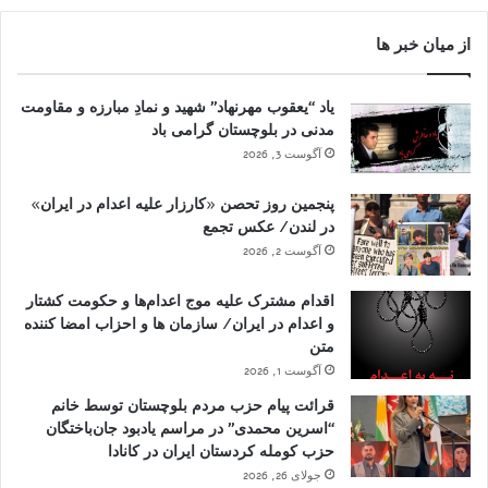
از میان خبر ها
یاد “یعقوب مهرنهاد” شهید و نمادِ مبارزه و مقاومت
مدنی در بلوچستان گرامی باد
آگوست 3, 2026
پنجمین روز تحصن «کارزار علیه اعدام در ایران»
در لندن/ عکس تجمع
آگوست 2, 2026
اقدام مشترک علیه موج اعدام‌ها و حکومت کشتار
و اعدام در ایران/ سازمان ها و احزاب امضا کننده
متن
آگوست 1, 2026
قرائت پیام حزب مردم بلوچستان توسط خانم
“اسرین محمدی” در مراسم یادبود جان‌باختگان
حزب کومله کردستان ایران در کانادا
جولای 26, 2026