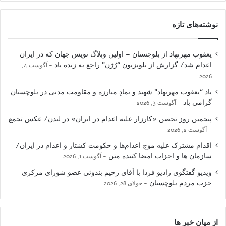
نوشته‌های تازه
یعقوب مهرنهاد از بلوچستان – اولین وبلاگ نویس جهان که در ایران
اعدام شد/ گزارش از تلویزیون “رُژن” راجع به زنده یاد
آگوست 4,
2026
یاد “یعقوب مهرنهاد” شهید و نمادِ مبارزه و مقاومت مدنی در بلوچستان
گرامی باد
آگوست 3, 2026
پنجمین روز تحصن «کارزار علیه اعدام در ایران» در لندن/ عکس تجمع
آگوست 2, 2026
اقدام مشترک علیه موج اعدام‌ها و حکومت کشتار و اعدام در ایران/
سازمان ها و احزاب امضا کننده متن
آگوست 1, 2026
ویدیو گفتگوی رادیو فردا با آقای رحیم بندوئی عضو شورای مرکزی
حزب مردم بلوچستان
جولای 28, 2026
از میان خبر ها