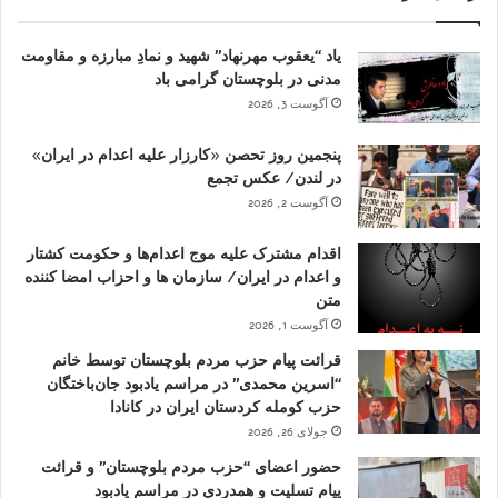
یاد “یعقوب مهرنهاد” شهید و نمادِ مبارزه و مقاومت
مدنی در بلوچستان گرامی باد
آگوست 3, 2026
پنجمین روز تحصن «کارزار علیه اعدام در ایران»
در لندن/ عکس تجمع
آگوست 2, 2026
اقدام مشترک علیه موج اعدام‌ها و حکومت کشتار
و اعدام در ایران/ سازمان ها و احزاب امضا کننده
متن
آگوست 1, 2026
قرائت پیام حزب مردم بلوچستان توسط خانم
“اسرین محمدی” در مراسم یادبود جان‌باختگان
حزب کومله کردستان ایران در کانادا
جولای 26, 2026
حضور اعضای “حزب مردم بلوچستان” و قرائت
پیام تسلیت و همدردی در مراسم یادبود