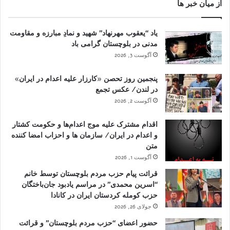
از میان خبر ها
یاد “یعقوب مهرنهاد” شهید و نمادِ مبارزه و مقاومت
مدنی در بلوچستان گرامی باد
آگوست 3, 2026
پنجمین روز تحصن «کارزار علیه اعدام در ایران»
در لندن/ عکس تجمع
آگوست 2, 2026
اقدام مشترک علیه موج اعدام‌ها و حکومت کشتار
و اعدام در ایران/ سازمان ها و احزاب امضا کننده
متن
آگوست 1, 2026
قرائت پیام حزب مردم بلوچستان توسط خانم
“اسرین محمدی” در مراسم یادبود جان‌باختگان
حزب کومله کردستان ایران در کانادا
جولای 26, 2026
حضور اعضای “حزب مردم بلوچستان” و قرائت