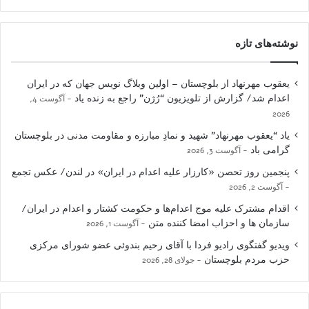
نوشته‌های تازه
یعقوب مهرنهاد از بلوچستان – اولین وبلاگ نویس جهان که در ایران
اعدام شد/ گزارش از تلویزیون “رُژن” راجع به زنده یاد
آگوست 4,
2026
یاد “یعقوب مهرنهاد” شهید و نمادِ مبارزه و مقاومت مدنی در بلوچستان
گرامی باد
آگوست 3, 2026
پنجمین روز تحصن «کارزار علیه اعدام در ایران» در لندن/ عکس تجمع
آگوست 2, 2026
اقدام مشترک علیه موج اعدام‌ها و حکومت کشتار و اعدام در ایران/
سازمان ها و احزاب امضا کننده متن
آگوست 1, 2026
ویدیو گفتگوی رادیو فردا با آقای رحیم بندوئی عضو شورای مرکزی
حزب مردم بلوچستان
جولای 28, 2026