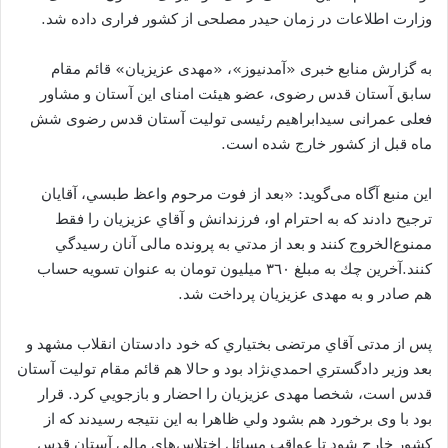
وزارت اطلاعات در زمان حیدر مصلحی از کشور فراری داده شد.
به گزارش منابع خبری «آمدنیوز»، «مهدی عزیزیان» قائم مقام
سابق آستان قدس رضوی، عضو هیئت امنای این آستان و مشاور
فعلی عمرانی سیدابراهیم رئیسی تولیت آستان قدس رضوی شش
ماه قبل از کشور خارج شده است.
این منبع آگاه می‌گوید: «بعد از فوت مرحوم واعظ طبسي، آقايان
ترجيح دادند كه به احترام او، فرزندانش و آقاي عزيزيان را فقط
ممنوع‌الخروج كنند و بعد از مدتي به پرونده مالی آنان رسيدگي
كنند.آخرين چك به مبلغ ٣٦٠ ميليون تومان به عنوان تسويه حساب
هم صادر و به مهدی عزيزيان پرداخت شد.
پس از مدتی آقاي مرتضی بختياري كه خود دادستان انقلاب مشهد و
بعد وزير دادگستري احمدي‌نژاد بود و حالا هم قائم مقام توليت آستان
قدس است، شخصا مهدی عزيزيان را احضار و بازجويي کرد. قرار
بود با وی برخورد هم بشود ولي ظاهرا به اين نتيجه رسيدند كه از
كشور خارج شود تا عواقب مسائل اختلاس‌هاي مالي آستان‌ قدس