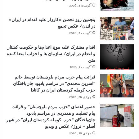
آگوست 3, 2026
پنجمین روز تحصن «کارزار علیه اعدام در ایران»
در لندن/ عکس تجمع
آگوست 2, 2026
اقدام مشترک علیه موج اعدام‌ها و حکومت کشتار
و اعدام در ایران/ سازمان ها و احزاب امضا کننده
متن
آگوست 1, 2026
قرائت پیام حزب مردم بلوچستان توسط خانم
“اسرین محمدی” در مراسم یادبود جان‌باختگان
حزب کومله کردستان ایران در کانادا
جولای 26, 2026
حضور اعضای “حزب مردم بلوچستان” و قرائت
پیام تسلیت و همدردی در مراسم یادبود
جان‌باختگان “حزب کومله کردستان ایران” در شهر
اُسلو – نروژ/ عکس و ویدیو
جولای 26, 2026